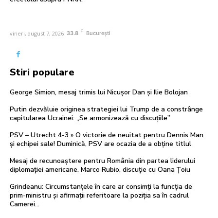
C
vineri, august 7, 2026
33.8
București
Stiri populare
George Simion, mesaj trimis lui Nicușor Dan și Ilie Bolojan
Putin dezvăluie originea strategiei lui Trump de a constrânge
capitularea Ucrainei: „Se armonizează cu discuțiile”
PSV – Utrecht 4-3 » O victorie de neuitat pentru Dennis Man
și echipei sale! Duminică, PSV are ocazia de a obține titlul
Mesaj de recunoaștere pentru România din partea liderului
diplomației americane. Marco Rubio, discuție cu Oana Țoiu
Grindeanu: Circumstanțele în care ar consimți la funcția de
prim-ministru și afirmații referitoare la poziția sa în cadrul
Camerei…