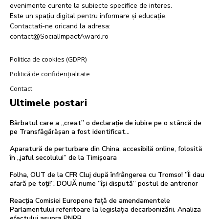
evenimente curente la subiecte specifice de interes.
Este un spațiu digital pentru informare și educație.
Contactati-ne oricand la adresa:
contact@SocialImpactAward.ro
Politica de cookies (GDPR)
Politică de confidențialitate
Contact
Ultimele postari
Bărbatul care a „creat” o declarație de iubire pe o stâncă de
pe Transfăgărășan a fost identificat…
Aparatură de perturbare din China, accesibilă online, folosită
în „jaful secolului” de la Timișoara
Folha, OUT de la CFR Cluj după înfrângerea cu Tromso! ”Îi dau
afară pe toți!”. DOUĂ nume ”își dispută” postul de antrenor
Reacția Comisiei Europene față de amendamentele
Parlamentului referitoare la legislația decarbonizării. Analiza
efectului asupra PNRR.