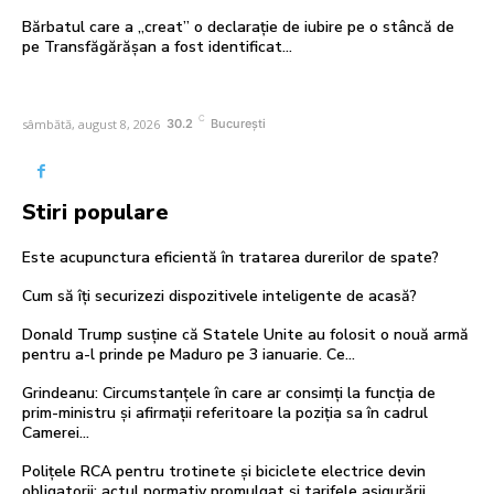
Bărbatul care a „creat” o declarație de iubire pe o stâncă de
pe Transfăgărășan a fost identificat…
C
sâmbătă, august 8, 2026
30.2
București
Stiri populare
Este acupunctura eficientă în tratarea durerilor de spate?
Cum să îți securizezi dispozitivele inteligente de acasă?
Donald Trump susține că Statele Unite au folosit o nouă armă
pentru a-l prinde pe Maduro pe 3 ianuarie. Ce…
Grindeanu: Circumstanțele în care ar consimți la funcția de
prim-ministru și afirmații referitoare la poziția sa în cadrul
Camerei…
Polițele RCA pentru trotinete și biciclete electrice devin
obligatorii: actul normativ promulgat și tarifele asigurării