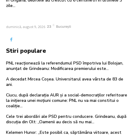
în Ungaria, debitele au crescut cu 6 centimetri în ultimele 3
zile...
C
duminică, august 9, 2026
23
București
Stiri populare
PNL reacționează la referendumul PSD împotriva lui Bolojan,
anunțat de Grindeanu: Modificarea premierului este…
A decedat Mircea Coşea. Universitarul avea vârsta de 83 de
ani.
Ciucu, după declarația AUR și a social-democraților referitoare
la inițierea unei moțiuni comune: PNL nu va mai constitui o
coaliție…
Cele trei abordări ale PSD pentru conducere. Grindeanu, după
discuția din Olt: „Oamenii au decis să nu mai…
Kelemen Hunor: „Este posibil ca, săptămâna viitoare, acest