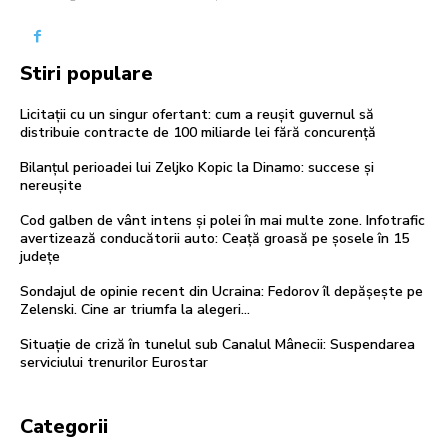
Stiri populare
Licitații cu un singur ofertant: cum a reușit guvernul să
distribuie contracte de 100 miliarde lei fără concurență
Bilanțul perioadei lui Zeljko Kopic la Dinamo: succese și
nereușite
Cod galben de vânt intens și polei în mai multe zone. Infotrafic
avertizează conducătorii auto: Ceață groasă pe șosele în 15
județe
Sondajul de opinie recent din Ucraina: Fedorov îl depășește pe
Zelenski. Cine ar triumfa la alegeri…
Situație de criză în tunelul sub Canalul Mânecii: Suspendarea
serviciului trenurilor Eurostar
Categorii