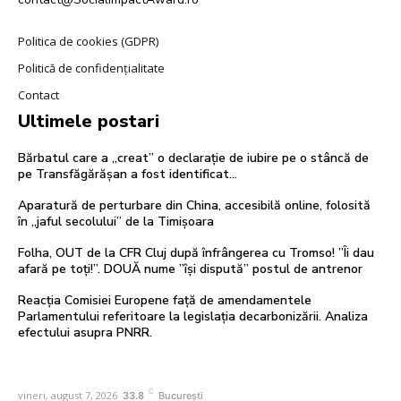
Politica de cookies (GDPR)
Politică de confidențialitate
Contact
Ultimele postari
Bărbatul care a „creat” o declarație de iubire pe o stâncă de
pe Transfăgărășan a fost identificat…
Aparatură de perturbare din China, accesibilă online, folosită
în „jaful secolului” de la Timișoara
Folha, OUT de la CFR Cluj după înfrângerea cu Tromso! ”Îi dau
afară pe toți!”. DOUĂ nume ”își dispută” postul de antrenor
Reacția Comisiei Europene față de amendamentele
Parlamentului referitoare la legislația decarbonizării. Analiza
efectului asupra PNRR.
C
vineri, august 7, 2026
33.8
București