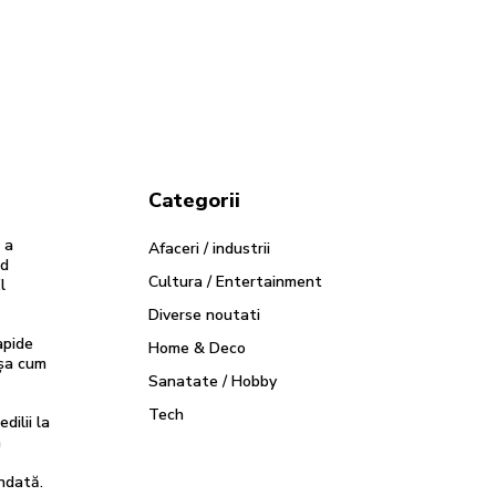
Categorii
 a
Afaceri / industrii
od
Cultura / Entertainment
l
Diverse noutati
apide
Home & Deco
așa cum
Sanatate / Hobby
Tech
dilii la
a
ndată.