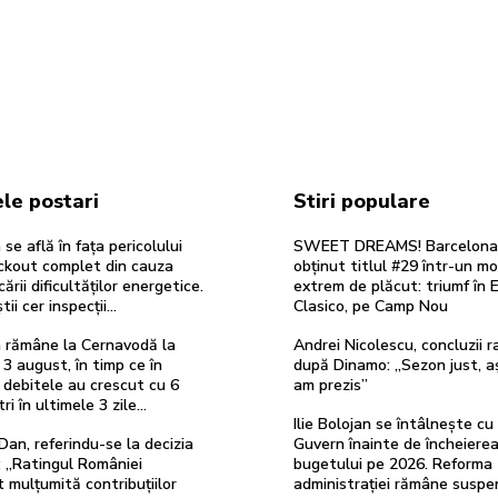
le postari
Stiri populare
se află în fața pericolului
SWEET DREAMS! Barcelona
ackout complet din cauza
obținut titlul #29 într-un m
cării dificultăților energetice.
extrem de plăcut: triumf în E
tii cer inspecții…
Clasico, pe Camp Nou
 rămâne la Cernavodă la
Andrei Nicolescu, concluzii r
 3 august, în timp ce în
după Dinamo: „Sezon just, 
 debitele au crescut cu 6
am prezis”
i în ultimele 3 zile...
Ilie Bolojan se întâlnește cu e
Dan, referindu-se la decizia
Guvern înainte de încheiere
 „Ratingul României
bugetului pe 2026. Reforma
 mulțumită contribuțiilor
administrației rămâne suspe