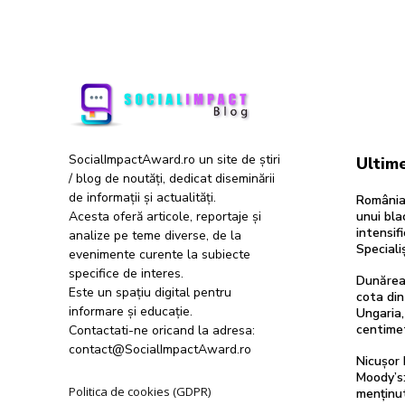
SocialImpactAward.ro un site de știri
Ultime
/ blog de noutăți, dedicat diseminării
de informații și actualități.
România 
Acesta oferă articole, reportaje și
unui bl
intensifi
analize pe teme diverse, de la
Specialiș
evenimente curente la subiecte
specifice de interes.
Dunărea
Este un spațiu digital pentru
cota din
informare și educație.
Ungaria,
centimetr
Contactati-ne oricand la adresa:
contact@SocialImpactAward.ro
Nicușor 
Moody’s:
Politica de cookies (GDPR)
menținut