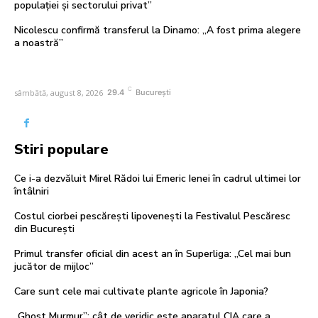
populației și sectorului privat”
Nicolescu confirmă transferul la Dinamo: „A fost prima alegere
a noastră”
C
sâmbătă, august 8, 2026
29.4
București
Stiri populare
Ce i-a dezvăluit Mirel Rădoi lui Emeric Ienei în cadrul ultimei lor
întâlniri
Costul ciorbei pescărești lipovenești la Festivalul Pescăresc
din București
Primul transfer oficial din acest an în Superliga: „Cel mai bun
jucător de mijloc”
Care sunt cele mai cultivate plante agricole în Japonia?
„Ghost Murmur”: cât de veridic este aparatul CIA care a