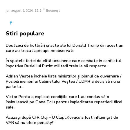
C
joi, august 6, 2026
32.5
București
Stiri populare
Douăzeci de hotărâri și acte ale lui Donald Trump din acest an
care au trecut aproape neobservate
În spatele forței de elită ucrainene care combate în conflictul
împotriva Rusiei lui Putin: militarii trebuie să respecte…
Adrian Veștea încheie lista miniștrilor și planul de guvernare /
Posibili membri ai Cabinetului Veștea / UDMR a decis să nu ia
parte la...
Victor Ponta a explicat condițiile care l-au condus să o
învinuiească pe Oana Țoiu pentru împiedicarea repatrierii fiicei
sale.
Acuzații după CFR Cluj – U Cluj: „Kovacs a fost influențat de
VAR să nu ofere penalty!”