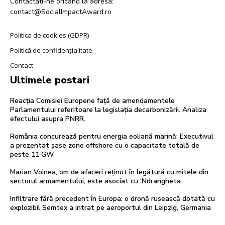
Contactati-ne oricand la adresa:
contact@SocialImpactAward.ro
Politica de cookies (GDPR)
Politică de confidențialitate
Contact
Ultimele postari
Reacția Comisiei Europene față de amendamentele
Parlamentului referitoare la legislația decarbonizării. Analiza
efectului asupra PNRR.
România concurează pentru energia eoliană marină: Executivul
a prezentat șase zone offshore cu o capacitate totală de
peste 11 GW
Marian Voinea, om de afaceri reținut în legătură cu mitele din
sectorul armamentului, este asociat cu ‘Ndrangheta.
Infiltrare fără precedent în Europa: o dronă rusească dotată cu
explozibil Semtex a intrat pe aeroportul din Leipzig, Germania