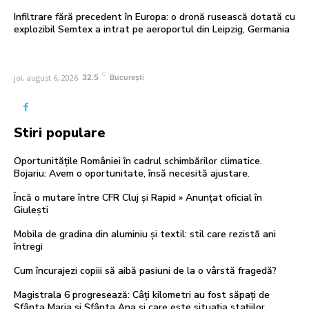
Infiltrare fără precedent în Europa: o dronă rusească dotată cu
explozibil Semtex a intrat pe aeroportul din Leipzig, Germania
C
joi, august 6, 2026
32.5
București
Stiri populare
Oportunitățile României în cadrul schimbărilor climatice.
Bojariu: Avem o oportunitate, însă necesită ajustare.
Încă o mutare între CFR Cluj și Rapid » Anunțat oficial în
Giulești
Mobila de gradina din aluminiu și textil: stil care rezistă ani
întregi
Cum încurajezi copiii să aibă pasiuni de la o vârstă fragedă?
Magistrala 6 progresează: Câți kilometri au fost săpați de
Sfânta Maria și Sfânta Ana și care este situația stațiilor