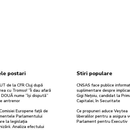
le postari
Stiri populare
UT de la CFR Cluj după
CNSAS face publice informaț
rea cu Tromso! ”Îi dau afară
suplimentare despre implicar
”. DOUĂ nume ”își dispută”
Gigi Nețoiu, candidat la Prim
de antrenor
Capitalei, în Securitate
Comisiei Europene față de
Ce propuneri aduce Veștea
entele Parlamentului
liberalilor pentru a asigura v
re la legislația
Parlament pentru Executiv
izării. Analiza efectului