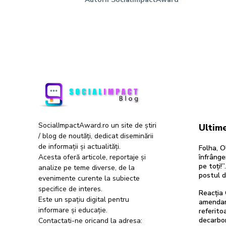
SocialImpactAward.ro un site de știri
Ultime
/ blog de noutăți, dedicat diseminării
de informații și actualități.
Folha, O
Acesta oferă articole, reportaje și
înfrânge
pe toți!
analize pe teme diverse, de la
postul 
evenimente curente la subiecte
specifice de interes.
Reacția 
Este un spațiu digital pentru
amendam
informare și educație.
referitoa
decarbon
Contactati-ne oricand la adresa: