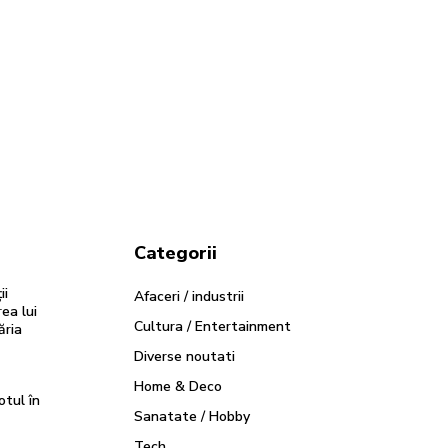
Categorii
ii
Afaceri / industrii
ea lui
Cultura / Entertainment
ăria
Diverse noutati
Home & Deco
otul în
Sanatate / Hobby
Tech