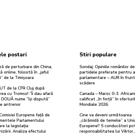
le postari
Stiri populare
ă de perturbare din China,
Sondaj: Opiniile românilor d
ă online, folosită în „jaful
partidele preferate pentru a
i” de la Timișoara
parlamentare – AUR în frunte
scădere
UT de la CFR Cluj după
rea cu Tromso! ”Îi dau afară
Canada – Maroc 0-3. Africani
”. DOUĂ nume ”își dispută”
calificat „în forță” în sfertur
de antrenor
Mondiale 2026.
Comisiei Europene față de
Cine va deveni următoarea
entele Parlamentului
„cărămidă de temelie” a Uniu
re la legislația
Europene? 5 conducători po
izării. Analiza efectului
responsabilitatea lui Viktor