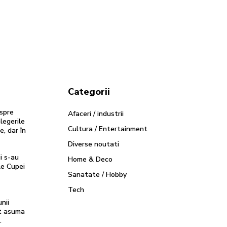
Categorii
espre
Afaceri / industrii
legerile
Cultura / Entertainment
, dar în
Diverse noutati
i s-au
Home & Deco
ile Cupei
Sanatate / Hobby
Tech
nii
t asuma
…