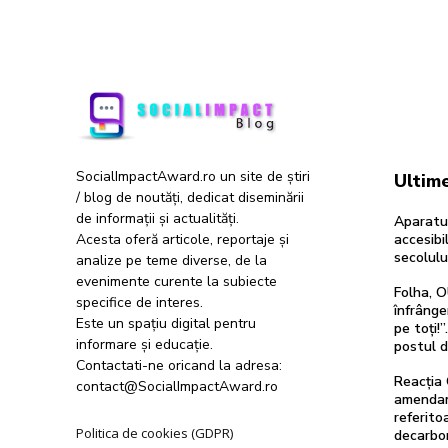
SocialImpactAward.ro un site de știri
Ultime
/ blog de noutăți, dedicat diseminării
de informații și actualități.
Aparatur
Acesta oferă articole, reportaje și
accesibil
secolulu
analize pe teme diverse, de la
evenimente curente la subiecte
Folha, O
specifice de interes.
înfrânge
Este un spațiu digital pentru
pe toți!
informare și educație.
postul 
Contactati-ne oricand la adresa:
Reacția 
contact@SocialImpactAward.ro
amendam
referitoa
Politica de cookies (GDPR)
decarbon