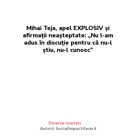
Mihai Teja, apel EXPLOSIV și
afirmații neașteptate: „Nu l-am
adus în discuție pentru că nu-l
știu, nu-l cunosc”
Diverse noutati
Autorii SocialImpactAward