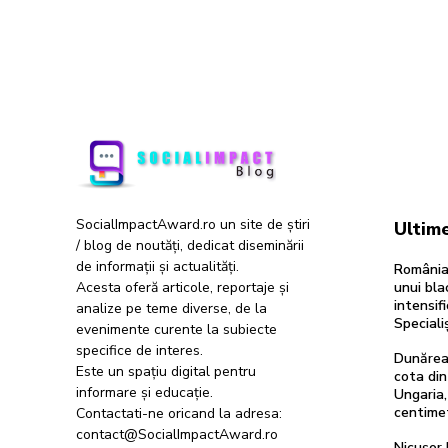
SocialImpactAward.ro un site de știri
Ultime
/ blog de noutăți, dedicat diseminării
de informații și actualități.
România 
Acesta oferă articole, reportaje și
unui bl
intensifi
analize pe teme diverse, de la
Specialiș
evenimente curente la subiecte
specifice de interes.
Dunărea
Este un spațiu digital pentru
cota din
informare și educație.
Ungaria,
centimetr
Contactati-ne oricand la adresa:
contact@SocialImpactAward.ro
Nicușor 