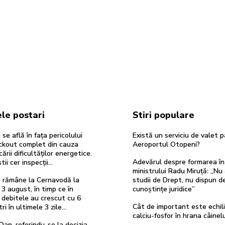
le postari
Stiri populare
se află în fața pericolului
Există un serviciu de valet p
ackout complet din cauza
Aeroportul Otopeni?
cării dificultăților energetice.
Adevărul despre formarea în
tii cer inspecții…
ministrului Radu Miruță: „Nu
 rămâne la Cernavodă la
studii de Drept, nu dispun d
 3 august, în timp ce în
cunoștințe juridice”
 debitele au crescut cu 6
Cât de important este echili
i în ultimele 3 zile...
calciu-fosfor în hrana câinelu
Dan, referindu-se la decizia