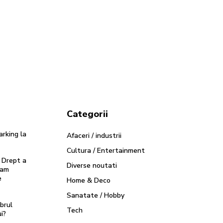
Categorii
arking la
Afaceri / industrii
Cultura / Entertainment
 Drept a
Diverse noutati
 am
e
Home & Deco
Sanatate / Hobby
brul
Tech
i?