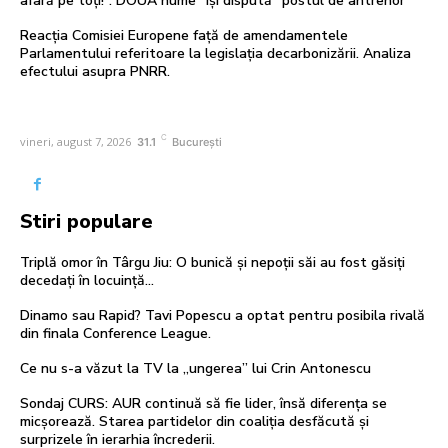
afară pe toți!”. DOUĂ nume ”își dispută” postul de antrenor
Reacția Comisiei Europene față de amendamentele
Parlamentului referitoare la legislația decarbonizării. Analiza
efectului asupra PNRR.
C
vineri, august 7, 2026
31.1
București
Stiri populare
Triplă omor în Târgu Jiu: O bunică și nepoții săi au fost găsiți
decedați în locuință…
Dinamo sau Rapid? Tavi Popescu a optat pentru posibila rivală
din finala Conference League.
Ce nu s-a văzut la TV la „ungerea” lui Crin Antonescu
Sondaj CURS: AUR continuă să fie lider, însă diferența se
micșorează. Starea partidelor din coaliția desfăcută și
surprizele în ierarhia încrederii.