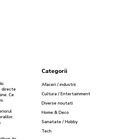
Categorii
ki
Afaceri / industrii
i directe
Cultura / Entertainment
ine. Ce
m.
Diverse noutati
eriorul
Home & Deco
ralilor.
Sanatate / Hobby
a
Tech
alben de