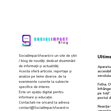
SocialImpactAward.ro un site de știri
Ultime
/ blog de noutăți, dedicat diseminării
de informații și actualități.
Aparatur
Acesta oferă articole, reportaje și
accesibil
secolulu
analize pe teme diverse, de la
evenimente curente la subiecte
Folha, O
specifice de interes.
înfrânge
Este un spațiu digital pentru
pe toți!
informare și educație.
postul 
Contactati-ne oricand la adresa:
Reacția 
contact@SocialImpactAward.ro
amendam