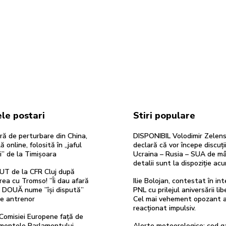
le postari
Stiri populare
ă de perturbare din China,
DISPONIBIL Volodimir Zelens
ă online, folosită în „jaful
declară că vor începe discuți
i” de la Timișoara
Ucraina – Rusia – SUA de mâ
detalii sunt la dispoziție acu
UT de la CFR Cluj după
rea cu Tromso! ”Îi dau afară
Ilie Bolojan, contestat în int
”. DOUĂ nume ”își dispută”
PNL cu prilejul aniversării libe
de antrenor
Cel mai vehement opozant 
reacționat impulsiv.
Comisiei Europene față de
entele Parlamentului
Alerte meteorologice: cod g