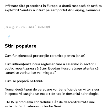
Infiltrare fără precedent în Europa: o dronă rusească dotată cu
explozibil Semtex a intrat pe aeroportul din Leipzig, Germania
C
joi, august 6, 2026
32.5
București
Stiri populare
Cum funcționează protecțiile ceramice pentru jante?
Cum influențează noua reglementare a salariilor în sectorul
public repartizarea sărăciei: Bogdan Hossu atrage atenția că
„anumite venituri se vor micșora”
Cum se prepară betonul?
Numai două tipuri de persoane vor beneficia de un viitor sigur
în epoca AI, susține un expert de top în domeniul tehnologiei.
TRON și problema controlului. Cât de descentralizată mai
este, de fapt, rețeaua lui Justin Sun?