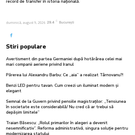
record de transfer în istoria națională.
C
duminică, august 9, 2026
29.4
București
Stiri populare
Avertisment din partea Germaniei după hotărârea celei mai
mari companii aeriene privind Iranul
Părerea lui Alexandru Barbu: Ce „aia” a realizat Târnovanu?!
Benzi LED pentru tavan. Cum creezi un iluminat modern și
elegant
Semnal de la Guvern privind pensiile magistraților: „Tensiunea
în societate este considerabilă/ Nu cred că ar trebui să
depășim limitele”
Traian Băsescu: „Rolul primarilor în alegeri a devenit
nesemnificativ”. Reforma administrativă, singura soluție pentru
modernizarea statului