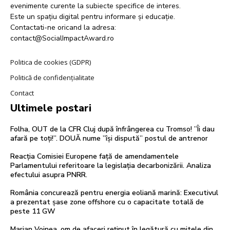
evenimente curente la subiecte specifice de interes.
Este un spațiu digital pentru informare și educație.
Contactati-ne oricand la adresa:
contact@SocialImpactAward.ro
Politica de cookies (GDPR)
Politică de confidențialitate
Contact
Ultimele postari
Folha, OUT de la CFR Cluj după înfrângerea cu Tromso! ”Îi dau
afară pe toți!”. DOUĂ nume ”își dispută” postul de antrenor
Reacția Comisiei Europene față de amendamentele
Parlamentului referitoare la legislația decarbonizării. Analiza
efectului asupra PNRR.
România concurează pentru energia eoliană marină: Executivul
a prezentat șase zone offshore cu o capacitate totală de
peste 11 GW
Marian Voinea, om de afaceri reținut în legătură cu mitele din