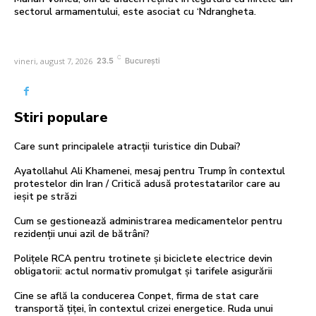
sectorul armamentului, este asociat cu ‘Ndrangheta.
C
vineri, august 7, 2026
23.5
București
Stiri populare
Care sunt principalele atracții turistice din Dubai?
Ayatollahul Ali Khamenei, mesaj pentru Trump în contextul
protestelor din Iran / Critică adusă protestatarilor care au
ieșit pe străzi
Cum se gestionează administrarea medicamentelor pentru
rezidenții unui azil de bătrâni?
Polițele RCA pentru trotinete și biciclete electrice devin
obligatorii: actul normativ promulgat și tarifele asigurării
Cine se află la conducerea Conpet, firma de stat care
transportă țiței, în contextul crizei energetice. Ruda unui