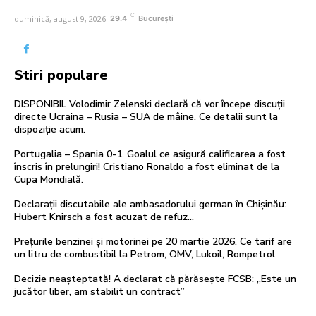
C
duminică, august 9, 2026
29.4
București
Stiri populare
DISPONIBIL Volodimir Zelenski declară că vor începe discuții
directe Ucraina – Rusia – SUA de mâine. Ce detalii sunt la
dispoziție acum.
Portugalia – Spania 0-1. Goalul ce asigură calificarea a fost
înscris în prelungiri! Cristiano Ronaldo a fost eliminat de la
Cupa Mondială.
Declarații discutabile ale ambasadorului german în Chișinău:
Hubert Knirsch a fost acuzat de refuz…
Prețurile benzinei și motorinei pe 20 martie 2026. Ce tarif are
un litru de combustibil la Petrom, OMV, Lukoil, Rompetrol
Decizie neașteptată! A declarat că părăsește FCSB: „Este un
jucător liber, am stabilit un contract”