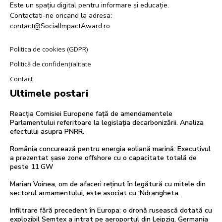
Este un spațiu digital pentru informare și educație.
Contactati-ne oricand la adresa:
contact@SocialImpactAward.ro
Politica de cookies (GDPR)
Politică de confidențialitate
Contact
Ultimele postari
Reacția Comisiei Europene față de amendamentele
Parlamentului referitoare la legislația decarbonizării. Analiza
efectului asupra PNRR.
România concurează pentru energia eoliană marină: Executivul
a prezentat șase zone offshore cu o capacitate totală de
peste 11 GW
Marian Voinea, om de afaceri reținut în legătură cu mitele din
sectorul armamentului, este asociat cu ‘Ndrangheta.
Infiltrare fără precedent în Europa: o dronă rusească dotată cu
explozibil Semtex a intrat pe aeroportul din Leipzig, Germania