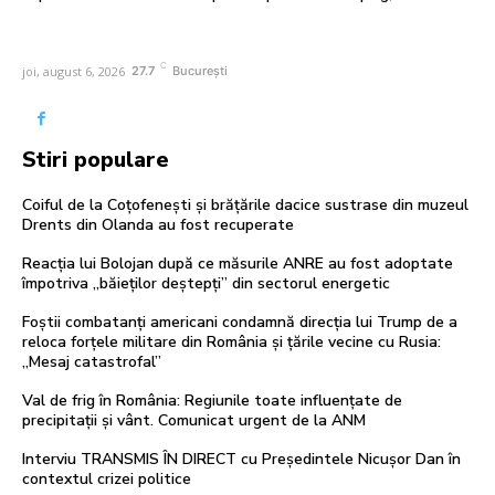
C
joi, august 6, 2026
27.7
București
Stiri populare
Coiful de la Coțofenești și brățările dacice sustrase din muzeul
Drents din Olanda au fost recuperate
Reacția lui Bolojan după ce măsurile ANRE au fost adoptate
împotriva „băieților deștepți” din sectorul energetic
Foștii combatanți americani condamnă direcția lui Trump de a
reloca forțele militare din România și țările vecine cu Rusia:
„Mesaj catastrofal”
Val de frig în România: Regiunile toate influențate de
precipitații și vânt. Comunicat urgent de la ANM
Interviu TRANSMIS ÎN DIRECT cu Președintele Nicușor Dan în
contextul crizei politice