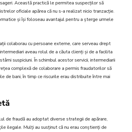
pasageri. Această practică le permitea suspecților să
istrelor oficiale apărea că nu s-a realizat nicio tranzacție.
ormatice și își foloseau avantajul pentru a șterge urmele
jații colaborau cu persoane externe, care serveau drept
ntermediari aveau rolul de a căuta clienți și de a facilita
 stârni suspiciuni. În schimbul acestor servicii, intermediarii
 rețea complexă de colaborare a permis fraudatorilor să
 de bani, în timp ce riscurile erau distribuite între mai
etă
alul de fraudă au adoptat diverse strategii de apărare,
țile ilegale. Mulți au susținut că nu erau conștienți de