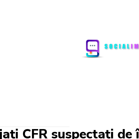
ți CFR suspectați de î