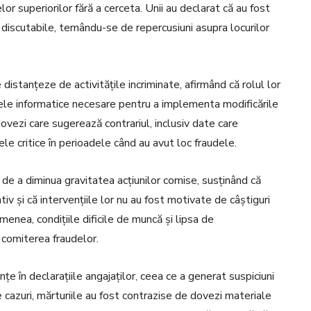
r superiorilor fără a cerceta. Unii au declarat că au fost
u discutabile, temându-se de repercusiuni asupra locurilor
e distanțeze de activitățile incriminate, afirmând că rolul lor
mele informatice necesare pentru a implementa modificările
ovezi care sugerează contrariul, inclusiv date care
e critice în perioadele când au avut loc fraudele.
a de a diminua gravitatea acțiunilor comise, susținând că
iv și că intervențiile lor nu au fost motivate de câștiguri
nea, condițiile dificile de muncă și lipsa de
 comiterea fraudelor.
e în declarațiile angajaților, ceea ce a generat suspiciuni
 cazuri, mărturiile au fost contrazise de dovezi materiale