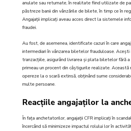
anulate sau returnate, în realitate fiind utilizate de 
păstreze banii din vânzările de bilete, în timp ce în reg
Angajații implicați aveau acces direct la sistemele inf
fraudei.
Au fost, de asemenea, identificate cazuri în care anga
intermediari în vânzarea biletelor frauduloase. Acești i
tranzacțiile, asigurând livrarea și plata biletelor fără a
primeau un procent din câștigurile realizate. Această
opereze la o scară extinsă, obținând sume considerabile
multe persoane.
Reacțiile angajaților la anch
În fața anchetatorilor, angajații CFR implicați în scand
încercând să minimizeze impactul rolului lor în activită