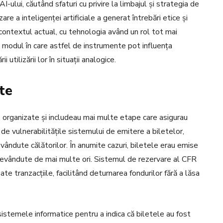
I-ului, căutând sfaturi cu privire la limbajul și strategia de
re a inteligenței artificiale a generat întrebări etice și
contextul actual, cu tehnologia având un rol tot mai
 modul în care astfel de instrumente pot influența
utilizării lor în situații analogice.
te
e organizate și includeau mai multe etape care asigurau
t de vulnerabilitățile sistemului de emitere a biletelor,
vândute călătorilor. În anumite cazuri, biletele erau emise
 revândute de mai multe ori. Sistemul de rezervare al CFR
te tranzacțiile, facilitând deturnarea fondurilor fără a lăsa
istemele informatice pentru a indica că biletele au fost