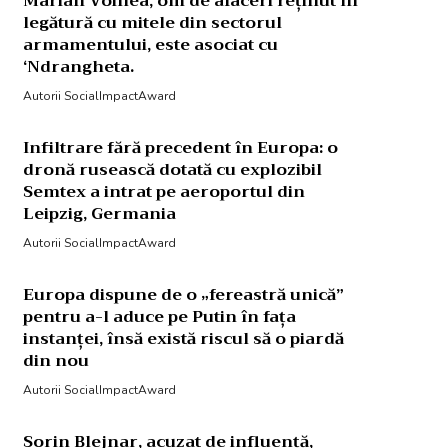
Marian Voinea, om de afaceri reținut în
legătură cu mitele din sectorul
armamentului, este asociat cu
‘Ndrangheta.
Autorii SocialImpactAward
Infiltrare fără precedent în Europa: o
dronă rusească dotată cu explozibil
Semtex a intrat pe aeroportul din
Leipzig, Germania
Autorii SocialImpactAward
Europa dispune de o „fereastră unică”
pentru a-l aduce pe Putin în fața
instanței, însă există riscul să o piardă
din nou
Autorii SocialImpactAward
Sorin Blejnar, acuzat de influență,