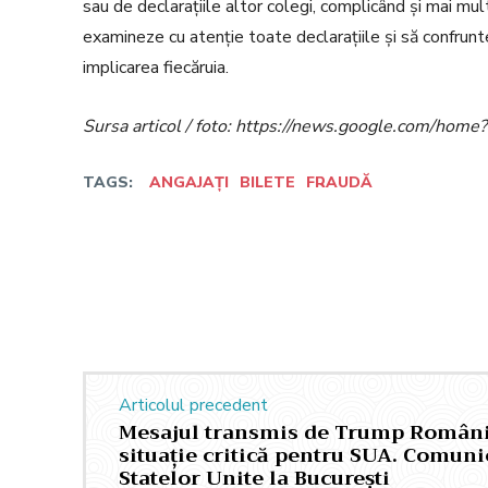
sau de declarațiile altor colegi, complicând și mai mu
examineze cu atenție toate declarațiile și să confrunt
implicarea fiecăruia.
Sursa articol / foto: https://news.google.com/h
TAGS:
ANGAJAȚI
BILETE
FRAUDĂ
Facebook
Twitter
Acțiune
Articolul precedent
Mesajul transmis de Trump României
situație critică pentru SUA. Comun
Statelor Unite la București