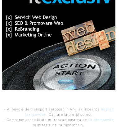
- Ai nevoie de transport aeroport in Anglia? Încearcă
Airport
Taxi London
. Calitate la prețul corect.
- Companie specializata in tranzactionarea de
Criptomonede
si infrastructura blockchain.