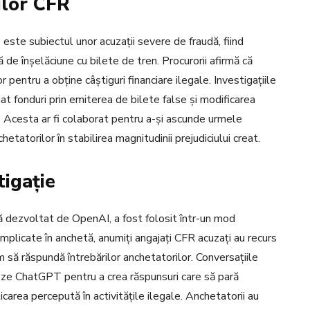
ilor CFR
este subiectul unor acuzații severe de fraudă, fiind
de înșelăciune cu bilete de tren. Procurorii afirmă că
 pentru a obține câștiguri financiare ilegale. Investigațiile
nat fonduri prin emiterea de bilete false și modificarea
. Acesta ar fi colaborat pentru a-și ascunde urmele
etatorilor în stabilirea magnitudinii prejudiciului creat.
tigație
lă dezvoltat de OpenAI, a fost folosit într-un mod
mplicate în anchetă, anumiți angajați CFR acuzați au recurs
 să răspundă întrebărilor anchetatorilor. Conversațiile
izeze ChatGPT pentru a crea răspunsuri care să pară
licarea percepută în activitățile ilegale. Anchetatorii au