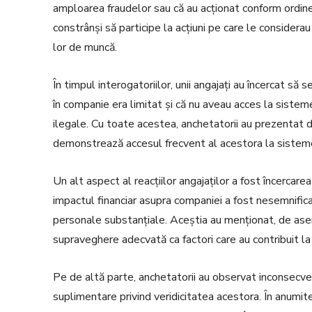
amploarea fraudelor sau că au acționat conform ordinelo
constrânși să participe la acțiuni pe care le considera
lor de muncă.
În timpul interogatoriilor, unii angajați au încercat să s
în companie era limitat și că nu aveau acces la siste
ilegale. Cu toate acestea, anchetatorii au prezentat d
demonstrează accesul frecvent al acestora la sistemel
Un alt aspect al reacțiilor angajaților a fost încercare
impactul financiar asupra companiei a fost nesemnificat
personale substanțiale. Aceștia au menționat, de aseme
supraveghere adecvată ca factori care au contribuit la
Pe de altă parte, anchetatorii au observat inconsecvenț
suplimentare privind veridicitatea acestora. În anumite