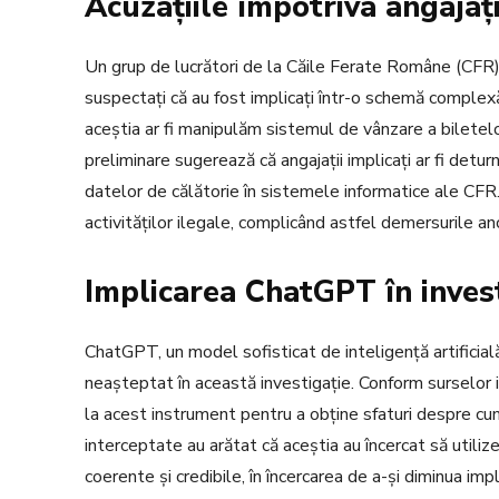
Acuzațiile împotriva angajaț
Un grup de lucrători de la Căile Ferate Române (CFR) 
suspectați că au fost implicați într-o schemă complexă 
aceștia ar fi manipulăm sistemul de vânzare a biletelor
preliminare sugerează că angajații implicați ar fi detur
datelor de călătorie în sistemele informatice ale CFR
activităților ilegale, complicând astfel demersurile anch
Implicarea ChatGPT în inves
ChatGPT, un model sofisticat de inteligență artificia
neașteptat în această investigație. Conform surselor i
la acest instrument pentru a obține sfaturi despre cum
interceptate au arătat că aceștia au încercat să util
coerente și credibile, în încercarea de a-și diminua imp