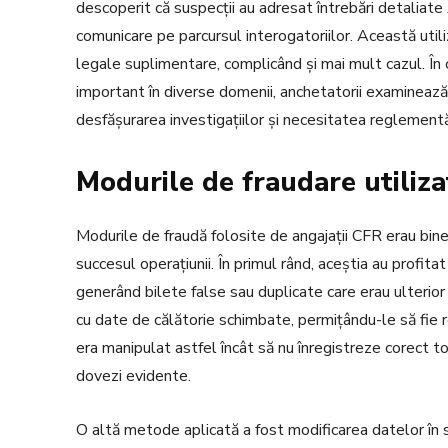
descoperit că suspecții au adresat întrebări detaliate A
comunicare pe parcursul interogatoriilor. Această utiliza
legale suplimentare, complicând și mai mult cazul. În 
important în diverse domenii, anchetatorii examinează
desfășurarea investigațiilor și necesitatea reglementării 
Modurile de fraudare utiliza
Modurile de fraudă folosite de angajații CFR erau bin
succesul operațiunii. În primul rând, aceștia au profita
generând bilete false sau duplicate care erau ulterior 
cu date de călătorie schimbate, permițându-le să fie
era manipulat astfel încât să nu înregistreze corect toa
dovezi evidente.
O altă metode aplicată a fost modificarea datelor în s