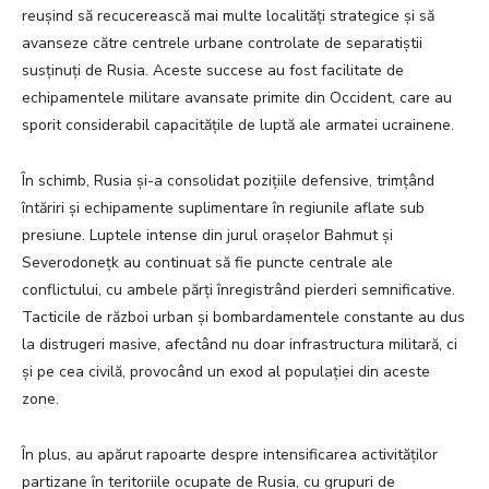
reușind să recucerească mai multe localități strategice și să
avanseze către centrele urbane controlate de separatiștii
susținuți de Rusia. Aceste succese au fost facilitate de
echipamentele militare avansate primite din Occident, care au
sporit considerabil capacitățile de luptă ale armatei ucrainene.
În schimb, Rusia și-a consolidat pozițiile defensive, trimțând
întăriri și echipamente suplimentare în regiunile aflate sub
presiune. Luptele intense din jurul orașelor Bahmut și
Severodonețk au continuat să fie puncte centrale ale
conflictului, cu ambele părți înregistrând pierderi semnificative.
Tacticile de război urban și bombardamentele constante au dus
la distrugeri masive, afectând nu doar infrastructura militară, ci
și pe cea civilă, provocând un exod al populației din aceste
zone.
În plus, au apărut rapoarte despre intensificarea activităților
partizane în teritoriile ocupate de Rusia, cu grupuri de