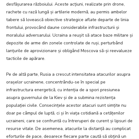
desfășurarea războiului. Aceste acțiuni, realizate prin drone,
rachete cu rază lungă și artilerie modernă, au permis ambelor
tabere să lovească obiective strategice aflate departe de linia
frontului, provocând daune considerabile infrastructurii și
moralului adversarului. Ucraina a reușit să atace baze militare și
depozite de arme din zonele controlate de ruși, perturbând
lanțurile de aprovizionare și obligând Moscova să-și reevalueze
tacticile de apărare.
Pe de altă parte, Rusia a crescut intensitatea atacurilor asupra
orașelor ucrainene, concentrându-se în special pe
infrastructura energetică, cu intenția de a spori presiunea
asupra guvernului de la Kiev și de a submina rezistența
populației civile. Consecințele acestor atacuri sunt simțite nu
doar pe câmpul de luptă, ci și în viața cotidiană a cetățenilor
ucraineni, care se confruntă cu întreruperi de curent și lipsuri de
resurse vitale. De asemenea, atacurile la distanță au complicat
eforturile de pace, deoarece fiecare parte caută să obțină un