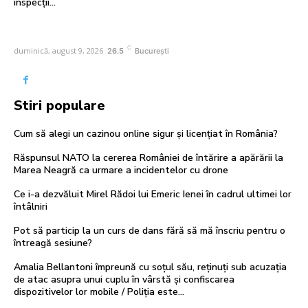
inspecții…
C
duminică, august 9, 2026
26.5
București
Stiri populare
Cum să alegi un cazinou online sigur și licențiat în România?
Răspunsul NATO la cererea României de întărire a apărării la
Marea Neagră ca urmare a incidentelor cu drone
Ce i-a dezvăluit Mirel Rădoi lui Emeric Ienei în cadrul ultimei lor
întâlniri
Pot să particip la un curs de dans fără să mă înscriu pentru o
întreagă sesiune?
Amalia Bellantoni împreună cu soțul său, reținuți sub acuzația
de atac asupra unui cuplu în vârstă și confiscarea
dispozitivelor lor mobile / Poliția este...