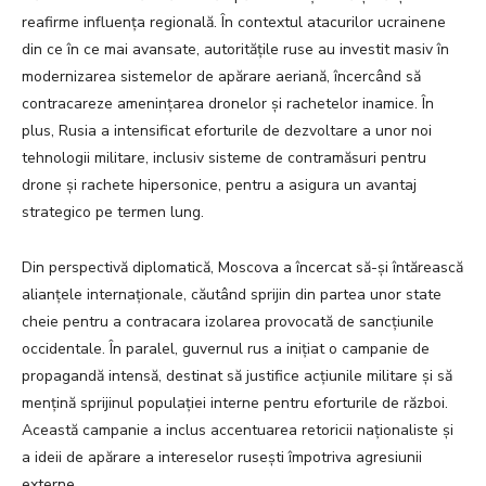
reafirme influența regională. În contextul atacurilor ucrainene
din ce în ce mai avansate, autoritățile ruse au investit masiv în
modernizarea sistemelor de apărare aeriană, încercând să
contracareze amenințarea dronelor și rachetelor inamice. În
plus, Rusia a intensificat eforturile de dezvoltare a unor noi
tehnologii militare, inclusiv sisteme de contramăsuri pentru
drone și rachete hipersonice, pentru a asigura un avantaj
strategico pe termen lung.
Din perspectivă diplomatică, Moscova a încercat să-și întărească
alianțele internaționale, căutând sprijin din partea unor state
cheie pentru a contracara izolarea provocată de sancțiunile
occidentale. În paralel, guvernul rus a inițiat o campanie de
propagandă intensă, destinat să justifice acțiunile militare și să
mențină sprijinul populației interne pentru eforturile de război.
Această campanie a inclus accentuarea retoricii naționaliste și
a ideii de apărare a intereselor rusești împotriva agresiunii
externe.