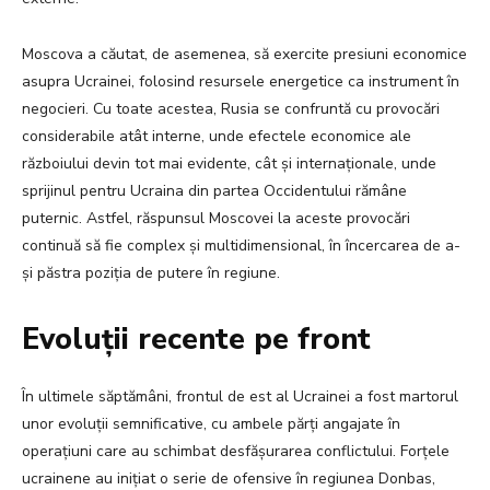
Moscova a căutat, de asemenea, să exercite presiuni economice
asupra Ucrainei, folosind resursele energetice ca instrument în
negocieri. Cu toate acestea, Rusia se confruntă cu provocări
considerabile atât interne, unde efectele economice ale
războiului devin tot mai evidente, cât și internaționale, unde
sprijinul pentru Ucraina din partea Occidentului rămâne
puternic. Astfel, răspunsul Moscovei la aceste provocări
continuă să fie complex și multidimensional, în încercarea de a-
și păstra poziția de putere în regiune.
Evoluții recente pe front
În ultimele săptămâni, frontul de est al Ucrainei a fost martorul
unor evoluții semnificative, cu ambele părți angajate în
operațiuni care au schimbat desfășurarea conflictului. Forțele
ucrainene au inițiat o serie de ofensive în regiunea Donbas,