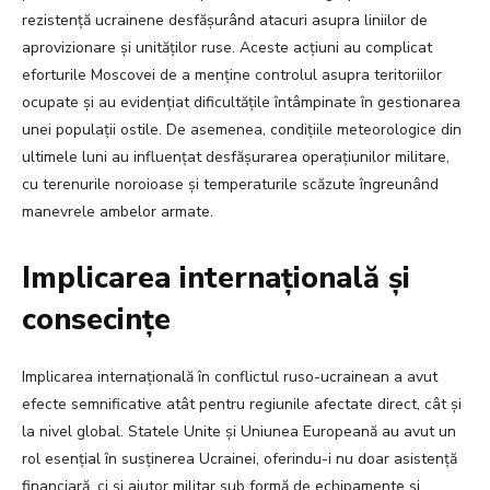
rezistență ucrainene desfășurând atacuri asupra liniilor de
aprovizionare și unităților ruse. Aceste acțiuni au complicat
eforturile Moscovei de a menține controlul asupra teritoriilor
ocupate și au evidențiat dificultățile întâmpinate în gestionarea
unei populații ostile. De asemenea, condițiile meteorologice din
ultimele luni au influențat desfășurarea operațiunilor militare,
cu terenurile noroioase și temperaturile scăzute îngreunând
manevrele ambelor armate.
Implicarea internațională și
consecințe
Implicarea internațională în conflictul ruso-ucrainean a avut
efecte semnificative atât pentru regiunile afectate direct, cât și
la nivel global. Statele Unite și Uniunea Europeană au avut un
rol esențial în susținerea Ucrainei, oferindu-i nu doar asistență
financiară, ci și ajutor militar sub formă de echipamente și