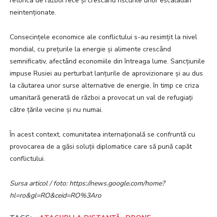
retorica de război rece și crescând riscurile unor escaladări
neintenționate.
Consecințele economice ale conflictului s-au resimțit la nivel
mondial, cu prețurile la energie și alimente crescând
semnificativ, afectând economiile din întreaga lume. Sancțiunile
impuse Rusiei au perturbat lanțurile de aprovizionare și au dus
la căutarea unor surse alternative de energie, în timp ce criza
umanitară generată de război a provocat un val de refugiați
către țările vecine și nu numai.
În acest context, comunitatea internațională se confruntă cu
provocarea de a găsi soluții diplomatice care să pună capăt
conflictului.
Sursa articol / foto: https://news.google.com/home?
hl=ro&gl=RO&ceid=RO%3Aro