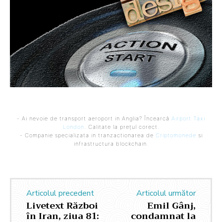
- Ai nevoie de transport aeroport in Anglia? Încearcă
Airport Taxi
London
. Calitate la prețul corect.
- Companie specializata in tranzactionarea de
Criptomonede
si
infrastructura blockchain.
Articolul precedent
Articolul următor
Livetext Război
Emil Gânj,
în Iran, ziua 81:
condamnat la