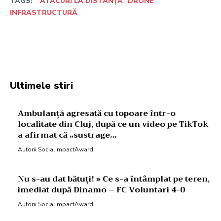
TAGS:
ATACURI LA DISTANȚĂ
DRONE
INFRASTRUCTURĂ
Facebook
Twitter
Pinterest
W
Ultimele stiri
Ambulanță agresată cu topoare într-o
localitate din Cluj, după ce un video pe TikTok
a afirmat că „sustrage…
Autorii SocialImpactAward
Nu s-au dat bătuți! » Ce s-a întâmplat pe teren,
imediat după Dinamo – FC Voluntari 4-0
Autorii SocialImpactAward