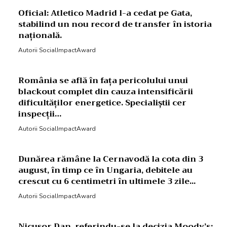
Oficial: Atletico Madrid l-a cedat pe Gata,
stabilind un nou record de transfer în istoria
națională.
Autorii SocialImpactAward
România se află în fața pericolului unui
blackout complet din cauza intensificării
dificultăților energetice. Specialiștii cer
inspecții…
Autorii SocialImpactAward
Dunărea rămâne la Cernavodă la cota din 3
august, în timp ce în Ungaria, debitele au
crescut cu 6 centimetri în ultimele 3 zile...
Autorii SocialImpactAward
Nicușor Dan, referindu-se la decizia Moody’s: