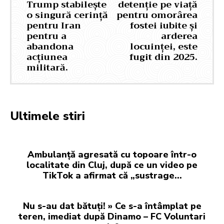
Trump stabilește
detenție pe viață
o singură cerință
pentru omorârea
pentru Iran
fostei iubite și
pentru a
arderea
abandona
locuinței, este
acțiunea
fugit din 2025.
militară.
Ultimele stiri
Ambulanță agresată cu topoare într-o
localitate din Cluj, după ce un video pe
TikTok a afirmat că „sustrage…
Nu s-au dat bătuți! » Ce s-a întâmplat pe
teren, imediat după Dinamo – FC Voluntari