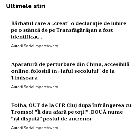
Ultimele stiri
Bărbatul care a „creat” o declarație de iubire
pe o stâncă de pe Transfăgărășan a fost
identificat…
Autorii SocialImpactAward
Aparatură de perturbare din China, accesibilă
online, folosită în „jaful secolului” de la
Timișoara
Autorii SocialImpactAward
Folha, OUT de la CFR Cluj după înfrângerea cu
Tromso! ”Îi dau afară pe toți!”. DOUĂ nume
”își dispută” postul de antrenor
Autorii SocialImpactAward