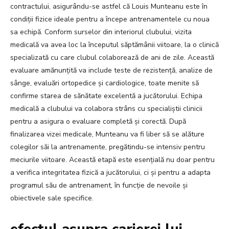
contractului, asigurându-se astfel că Louis Munteanu este în
condiții fizice ideale pentru a începe antrenamentele cu noua
sa echipă. Conform surselor din interiorul clubului, vizita
medicală va avea loc la începutul săptămânii viitoare, la o clinică
specializată cu care clubul colaborează de ani de zile. Această
evaluare amănunțită va include teste de rezistență, analize de
sânge, evaluări ortopedice și cardiologice, toate menite să
confirme starea de sănătate excelentă a jucătorului. Echipa
medicală a clubului va colabora strâns cu specialiștii clinicii
pentru a asigura o evaluare completă și corectă. După
finalizarea vizei medicale, Munteanu va fi liber să se alăture
colegilor săi la antrenamente, pregătindu-se intensiv pentru
meciurile viitoare. Această etapă este esențială nu doar pentru
a verifica integritatea fizică a jucătorului, ci și pentru a adapta
programul său de antrenament, în funcție de nevoile și
obiectivele sale specifice.