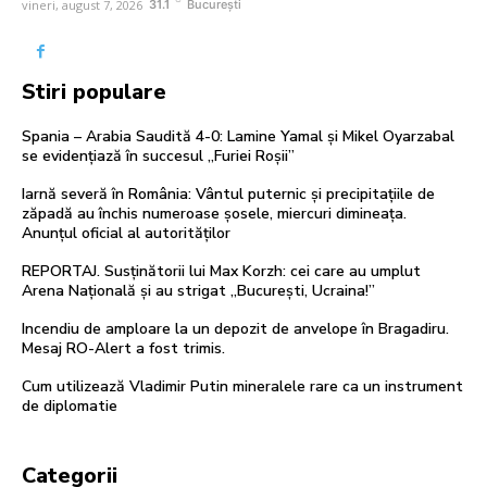
vineri, august 7, 2026
31.1
București
Stiri populare
Spania – Arabia Saudită 4-0: Lamine Yamal și Mikel Oyarzabal
se evidențiază în succesul „Furiei Roșii”
Iarnă severă în România: Vântul puternic și precipitațiile de
zăpadă au închis numeroase șosele, miercuri dimineața.
Anunțul oficial al autorităților
REPORTAJ. Susținătorii lui Max Korzh: cei care au umplut
Arena Națională și au strigat „București, Ucraina!”
Incendiu de amploare la un depozit de anvelope în Bragadiru.
Mesaj RO-Alert a fost trimis.
Cum utilizează Vladimir Putin mineralele rare ca un instrument
de diplomatie
Categorii