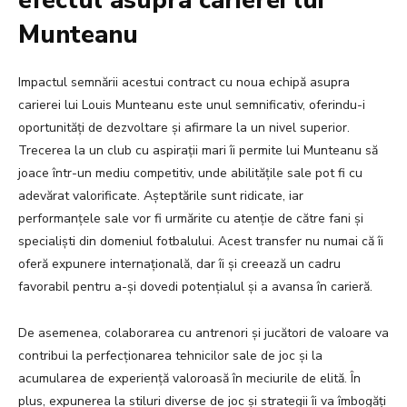
efectul asupra carierei lui
Munteanu
Impactul semnării acestui contract cu noua echipă asupra
carierei lui Louis Munteanu este unul semnificativ, oferindu-i
oportunități de dezvoltare și afirmare la un nivel superior.
Trecerea la un club cu aspirații mari îi permite lui Munteanu să
joace într-un mediu competitiv, unde abilitățile sale pot fi cu
adevărat valorificate. Așteptările sunt ridicate, iar
performanțele sale vor fi urmărite cu atenție de către fani și
specialiști din domeniul fotbalului. Acest transfer nu numai că îi
oferă expunere internațională, dar îi și creează un cadru
favorabil pentru a-și dovedi potențialul și a avansa în carieră.
De asemenea, colaborarea cu antrenori și jucători de valoare va
contribui la perfecționarea tehnicilor sale de joc și la
acumularea de experiență valoroasă în meciurile de elită. În
plus, expunerea la stiluri diverse de joc și strategii îi va îmbogăți