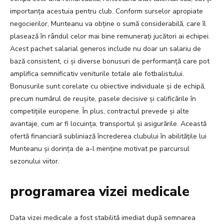
importanța acestuia pentru club. Conform surselor apropiate
negocierilor, Munteanu va obține o sumă considerabilă, care îl
plasează în rândul celor mai bine remunerați jucători ai echipei.
Acest pachet salarial generos include nu doar un salariu de
bază consistent, ci și diverse bonusuri de performanță care pot
amplifica semnificativ veniturile totale ale fotbalistului.
Bonusurile sunt corelate cu obiective individuale și de echipă,
precum numărul de reușite, pasele decisive și calificările în
competițiile europene. În plus, contractul prevede și alte
avantaje, cum ar fi locuința, transportul și asigurările. Această
ofertă financiară subliniază încrederea clubului în abilitățile lui
Munteanu și dorința de a-l menține motivat pe parcursul
sezonului viitor.
programarea vizei medicale
Data vizei medicale a fost stabilită imediat după semnarea