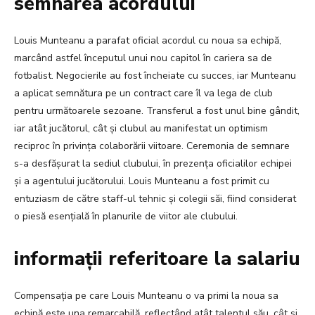
semnarea acordului
Louis Munteanu a parafat oficial acordul cu noua sa echipă,
marcând astfel începutul unui nou capitol în cariera sa de
fotbalist. Negocierile au fost încheiate cu succes, iar Munteanu
a aplicat semnătura pe un contract care îl va lega de club
pentru următoarele sezoane. Transferul a fost unul bine gândit,
iar atât jucătorul, cât și clubul au manifestat un optimism
reciproc în privința colaborării viitoare. Ceremonia de semnare
s-a desfășurat la sediul clubului, în prezența oficialilor echipei
și a agentului jucătorului. Louis Munteanu a fost primit cu
entuziasm de către staff-ul tehnic și colegii săi, fiind considerat
o piesă esențială în planurile de viitor ale clubului.
informații referitoare la salariu
Compensația pe care Louis Munteanu o va primi la noua sa
echipă este una remarcabilă, reflectând atât talentul său, cât și