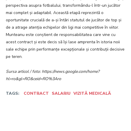
perspectiva asupra fotbalului, transformându-l într-un jucător
mai complet și adaptabil. Această etapă reprezintă o
oportunitate crucială de a-și întări statutul de jucător de top și
de a atrage atenția echipelor din ligi mai competitive în viitor.
Munteanu este conștient de responsabilitatea care vine cu
acest contract și este decis să își lase amprenta în istoria noii
sale echipe prin performanțe excepționale și contribuții decisive
pe teren.
Sursa articol / foto: https://news.google.com/home?
hl=ro&gl=RO&ceid=RO%3Aro
TAGS:
CONTRACT
SALARIU
VIZITĂ MEDICALĂ
Facebook
Twitter
Pinterest
W