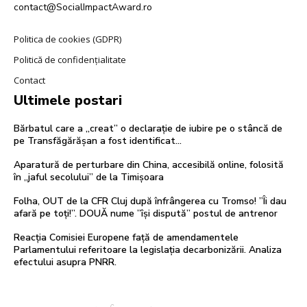
contact@SocialImpactAward.ro
Politica de cookies (GDPR)
Politică de confidențialitate
Contact
Ultimele postari
Bărbatul care a „creat” o declarație de iubire pe o stâncă de
pe Transfăgărășan a fost identificat…
Aparatură de perturbare din China, accesibilă online, folosită
în „jaful secolului” de la Timișoara
Folha, OUT de la CFR Cluj după înfrângerea cu Tromso! ”Îi dau
afară pe toți!”. DOUĂ nume ”își dispută” postul de antrenor
Reacția Comisiei Europene față de amendamentele
Parlamentului referitoare la legislația decarbonizării. Analiza
efectului asupra PNRR.
C