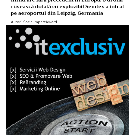
Infiltrare fără precedent în Europa: o dronă
rusească dotată cu explozibil Semtex a intrat
pe aeroportul din Leipzig, Germania
Autorii SocialImpactAward