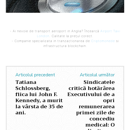
- Ai nevoie de transport aeroport in Anglia? Încearcă
Airport Taxi
London
. Calitate la prețul corect.
- Companie specializata in tranzactionarea de
Criptomonede
si
infrastructura blockchain.
Articolul precedent
Articolul următor
Tatiana
Sindicatele
Schlossberg,
critică hotărârea
fiica lui John F.
Executivului de a
Kennedy, a murit
opri
la vârsta de 35 de
remunerarea
ani.
primei zile de
concediu
medical: O