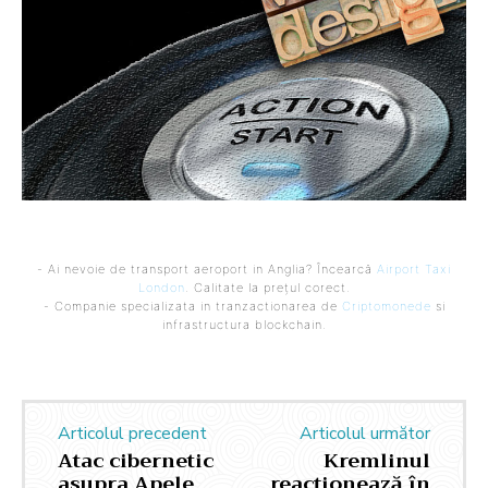
- Ai nevoie de transport aeroport in Anglia? Încearcă
Airport Taxi
London
. Calitate la prețul corect.
- Companie specializata in tranzactionarea de
Criptomonede
si
infrastructura blockchain.
Articolul precedent
Articolul următor
Atac cibernetic
Kremlinul
asupra Apele
reacționează în