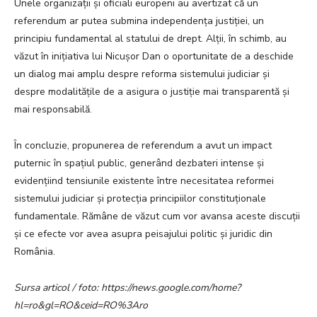
Unele organizații și oficiali europeni au avertizat că un
referendum ar putea submina independența justiției, un
principiu fundamental al statului de drept. Alții, în schimb, au
văzut în inițiativa lui Nicușor Dan o oportunitate de a deschide
un dialog mai amplu despre reforma sistemului judiciar și
despre modalitățile de a asigura o justiție mai transparentă și
mai responsabilă.
În concluzie, propunerea de referendum a avut un impact
puternic în spațiul public, generând dezbateri intense și
evidențiind tensiunile existente între necesitatea reformei
sistemului judiciar și protecția principiilor constituționale
fundamentale. Rămâne de văzut cum vor avansa aceste discuții
și ce efecte vor avea asupra peisajului politic și juridic din
România.
Sursa articol / foto: https://news.google.com/home?
hl=ro&gl=RO&ceid=RO%3Aro