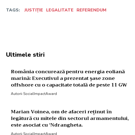
TAGS:
JUSTIȚIE
LEGALITATE
REFERENDUM
Facebook
Twitter
Pinterest
W
Ultimele stiri
România concurează pentru energia eoliană
marină: Executivul a prezentat șase zone
offshore cu o capacitate totală de peste 11 GW
Autorii SocialImpactAward
Marian Voinea, om de afaceri reținut în
legătură cu mitele din sectorul armamentului,
este asociat cu ‘Ndrangheta.
Autorii SocialImpactAward