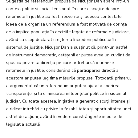
Sugestia de referendum propusă de Nicușor Dan apare într-un
context politic și social tensionat, în care discuțiile despre
reformele în justiție au fost frecvente și adesea contestate.
Ideea de a organiza un referendum a fost motivată de dorința
de a implica populația în deciziile legate de reformele judiciare,
având ca scop declarat creșterea încrederii publicului în
sistemul de justiție. Nicușor Dan a susținut că, printr-un astfel
de instrument democratic, cetățenii ar putea avea un cuvânt de
spus cu privire la direcția pe care ar trebui să o urmeze
reformele în justiție, considerând că participarea directă a
acestora ar putea legitima măsurile propuse. Totodată, primarul
a argumentat că un referendum ar putea ajuta la sporirea
transparenței și la diminuarea influențelor politice în sistemul
judiciar. Cu toate acestea, inițiativa a generat discuții intense și
a ridicat întrebări cu privire la fezabilitatea și oportunitatea unei
astfel de acțiuni, având în vedere constrângerile impuse de
legislația actuală.