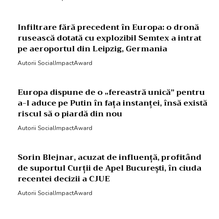
Infiltrare fără precedent în Europa: o dronă
rusească dotată cu explozibil Semtex a intrat
pe aeroportul din Leipzig, Germania
Autorii SocialImpactAward
Europa dispune de o „fereastră unică” pentru
a-l aduce pe Putin în fața instanței, însă există
riscul să o piardă din nou
Autorii SocialImpactAward
Sorin Blejnar, acuzat de influență, profitând
de suportul Curții de Apel București, în ciuda
recentei decizii a CJUE
Autorii SocialImpactAward