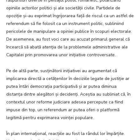
răspunsuri diverse în peisajul politic românesc, polarizând
opiniile actorilor politici și ale societății civile. Partidele de
opoziție și-au exprimat îngrijorarea față de riscul ca un astfel de
referendum să fie folosit ca un instrument politic, subliniind
pericolele de manipulare a opiniei publice în scopuri electorale.
De asemenea, au fost voci care au acuzat primarul general că
încearcă să abată atenția de la problemele administrative ale
Capitalei prin promovarea unor inițiative controversate.
Pe de altă parte, susținătorii inițiativei au argumentat că
implicarea directă a cetățenilor în deciziile legate de justiție ar
putea întări democrația participativă și ar putea diminua
distanța dintre alegători și decidenți. Aceștia au subliniat că, în
contextul unor reforme judiciare adesea percepute ca fiind
impuse din top, un referendum ar putea oferi o platformă
legitimă pentru exprimarea voinței populare.
În plan internațional, reacțiile au fost la rândul lor împărțite.