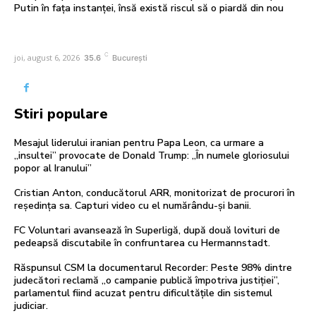
Putin în fața instanței, însă există riscul să o piardă din nou
C
joi, august 6, 2026
35.6
București
Stiri populare
Mesajul liderului iranian pentru Papa Leon, ca urmare a
„insultei” provocate de Donald Trump: „În numele gloriosului
popor al Iranului”
Cristian Anton, conducătorul ARR, monitorizat de procurori în
reședința sa. Capturi video cu el numărându-și banii.
FC Voluntari avansează în Superligă, după două lovituri de
pedeapsă discutabile în confruntarea cu Hermannstadt.
Răspunsul CSM la documentarul Recorder: Peste 98% dintre
judecători reclamă „o campanie publică împotriva justiției”,
parlamentul fiind acuzat pentru dificultățile din sistemul
judiciar.