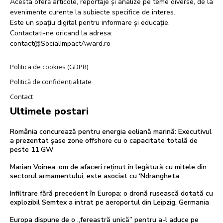
Acesta oferă articole, reportaje și analize pe teme diverse, de la
evenimente curente la subiecte specifice de interes.
Este un spațiu digital pentru informare și educație.
Contactati-ne oricand la adresa:
contact@SocialImpactAward.ro
Politica de cookies (GDPR)
Politică de confidențialitate
Contact
Ultimele postari
România concurează pentru energia eoliană marină: Executivul
a prezentat șase zone offshore cu o capacitate totală de
peste 11 GW
Marian Voinea, om de afaceri reținut în legătură cu mitele din
sectorul armamentului, este asociat cu ‘Ndrangheta.
Infiltrare fără precedent în Europa: o dronă rusească dotată cu
explozibil Semtex a intrat pe aeroportul din Leipzig, Germania
Europa dispune de o „fereastră unică” pentru a-l aduce pe