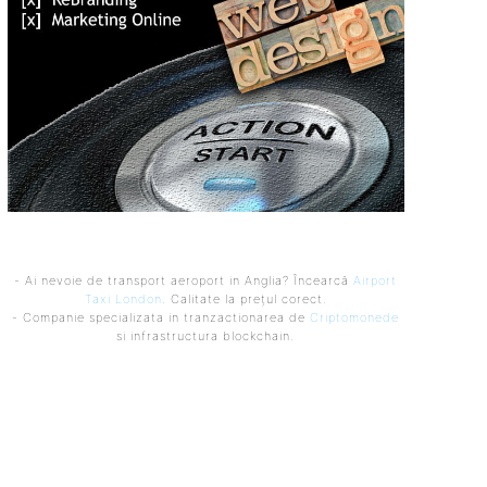
- Ai nevoie de transport aeroport in Anglia? Încearcă
Airport
Taxi London
. Calitate la prețul corect.
- Companie specializata in tranzactionarea de
Criptomonede
si infrastructura blockchain.