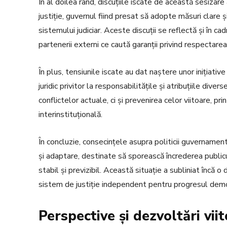
În al doilea rând, discuțiile iscate de această sesizare
justiție, guvernul fiind presat să adopte măsuri clare 
sistemului judiciar. Aceste discuții se reflectă și în ca
partenerii externi ce caută garanții privind respectarea
În plus, tensiunile iscate au dat naștere unor inițiative
juridic privitor la responsabilitățile și atribuțiile dive
conflictelor actuale, ci și prevenirea celor viitoare, p
interinstituțională.
În concluzie, consecințele asupra politicii guvernament
și adaptare, destinate să sporească încrederea publicului
stabil și previzibil. Această situație a subliniat încă 
sistem de justiție independent pentru progresul demo
Perspective și dezvoltări vii