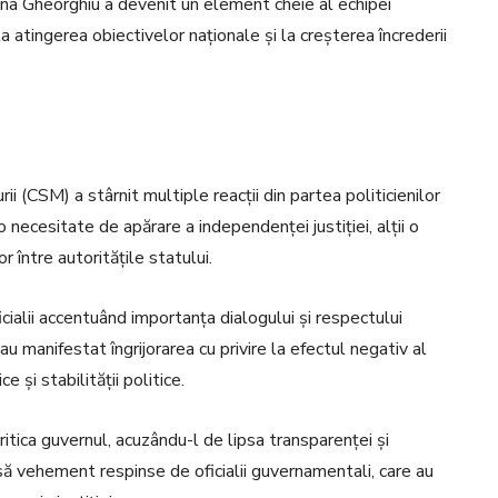
 Oana Gheorghiu a devenit un element cheie al echipei
 atingerea obiectivelor naționale și la creșterea încrederii
ii (CSM) a stârnit multiple reacții din partea politicienilor
 o necesitate de apărare a independenței justiției, alții o
r între autoritățile statului.
icialii accentuând importanța dialogului și respectului
au manifestat îngrijorarea cu privire la efectul negativ al
 și stabilității politice.
critica guvernul, acuzându-l de lipsa transparenței și
 însă vehement respinse de oficialii guvernamentali, care au