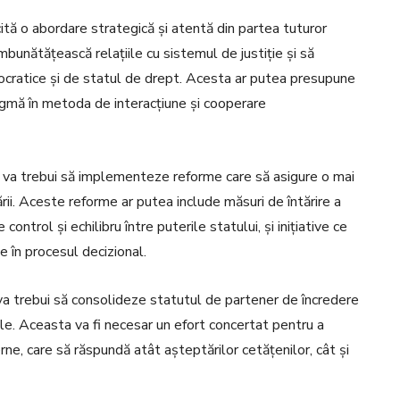
icită o abordare strategică și atentă din partea tuturor
îmbunătățească relațiile cu sistemul de justiție și să
cratice și de statul de drept. Acesta ar putea presupune
adigmă în metoda de interacțiune și cooperare
 va trebui să implementeze reforme care să asigure o mai
rii. Aceste reforme ar putea include măsuri de întărire a
ntrol și echilibru între puterile statului, și inițiative ce
ile în procesul decizional.
 va trebui să consolideze statutul de partener de încredere
ale. Aceasta va fi necesar un efort concertat pentru a
e, care să răspundă atât așteptărilor cetățenilor, cât și