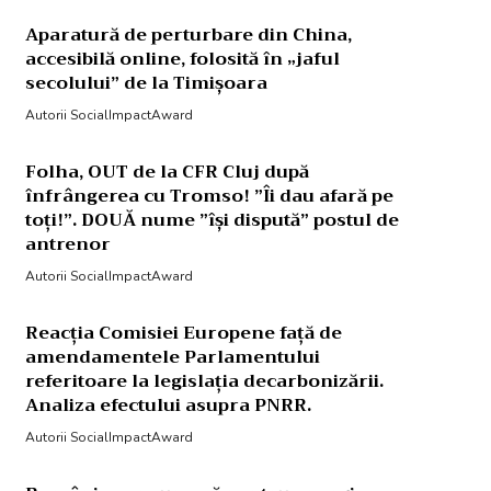
Aparatură de perturbare din China,
accesibilă online, folosită în „jaful
secolului” de la Timișoara
Autorii SocialImpactAward
Folha, OUT de la CFR Cluj după
înfrângerea cu Tromso! ”Îi dau afară pe
toți!”. DOUĂ nume ”își dispută” postul de
antrenor
Autorii SocialImpactAward
Reacția Comisiei Europene față de
amendamentele Parlamentului
referitoare la legislația decarbonizării.
Analiza efectului asupra PNRR.
Autorii SocialImpactAward