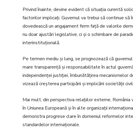
Privind înainte, devine evident că situația curentă sol
factorilor implicați. Guvernul va trebui să continue să 
dovedească un angajament ferm față de valorile demo
nu doar ajustări legislative, ci și o schimbare de par
interinstituțională.
Pe termen mediu și lung, se prognozează că guvernul
mare transparență și responsabilitate în actul guvernă
independenței justiției, îmbunătățirea mecanismelor de co
vizează creșterea participării și implicării societății civ
Mai mult, din perspectiva relațiilor externe, România
în Uniunea Europeană și în alte organizații internațion
demonstra progrese clare în domeniul reformelor intern
standardelor internaționale.