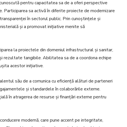
d cunoscută pentru capacitatea sa de a oferi perspective
e. Participarea sa activă în diferite proiecte de modernizare
 transparenței în sectorul public. Prin cunoștințele și
nisterială și a promovat inițiative menite să
parea la proiectele din domeniul infrastructural și sanitar,
 și rezultate tangibile. Abilitatea sa de a coordona echipe
ușita acestor inițiative.
entul său de a comunica cu eficiență alături de parteneri
gajamentele și standardele în colaborările externe.
ială în atragerea de resurse și finanțări externe pentru
e conducere modernă, care pune accent pe integritate,