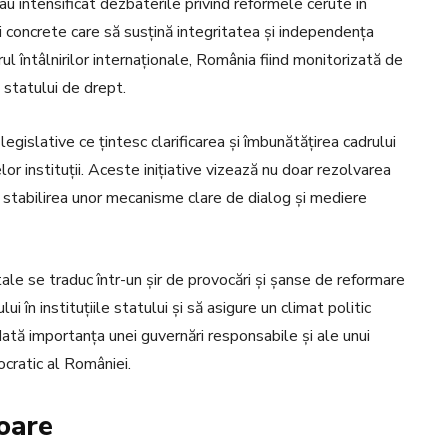
 au intensificat dezbaterile privind reformele cerute în
și concrete care să susțină integritatea și independența
drul întâlnirilor internaționale, România fiind monitorizată de
 statului de drept.
 legislative ce țintesc clarificarea și îmbunătățirea cadrului
rselor instituții. Aceste inițiative vizează nu doar rezolvarea
rin stabilirea unor mecanisme clare de dialog și mediere
ale se traduc într-un șir de provocări și șanse de reformare
 în instituțiile statului și să asigure un climat politic
o dată importanța unei guvernări responsabile și ale unui
cratic al României.
toare