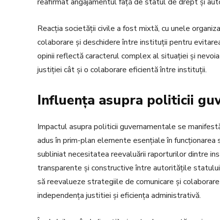
reafirmat angajamentul față de statul de drept și auto
Reacția societății civile a fost mixtă, cu unele organi
colaborare și deschidere între instituții pentru evitar
opinii reflectă caracterul complex al situației și nevoi
justiției cât și o colaborare eficientă între instituții.
Influența asupra politicii g
Impactul asupra politicii guvernamentale se manifest
adus în prim-plan elemente esențiale în funcționarea 
subliniat necesitatea reevaluării raporturilor dintre in
transparente și constructive între autoritățile statului
să reevalueze strategiile de comunicare și colaborare c
independența justitiei și eficiența administrativă.