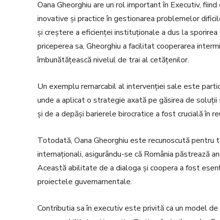
Oana Gheorghiu are un rol important în Executiv, fiin
inovative și practice în gestionarea problemelor dificil
și creștere a eficienței instituționale a dus la sporirea
priceperea sa, Gheorghiu a facilitat cooperarea intermi
îmbunătățească nivelul de trai al cetățenilor.
Un exemplu remarcabil al intervenției sale este partici
unde a aplicat o strategie axată pe găsirea de soluții
și de a depăși barierele birocratice a fost crucială în re
Totodată, Oana Gheorghiu este recunoscută pentru tal
internaționali, asigurându-se că România păstrează an
Această abilitate de a dialoga și coopera a fost esenț
proiectele guvernamentale.
Contributia sa în executiv este privită ca un model d