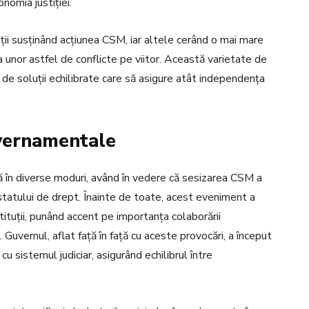
nomia justiției.
zații susținând acțiunea CSM, iar altele cerând o mai mare
ea unor astfel de conflicte pe viitor. Această varietate de
a de soluții echilibrate care să asigure atât independența
uvernamentale
ă în diverse moduri, având în vedere că sesizarea CSM a
statului de drept. Înainte de toate, acest eveniment a
stituții, punând accent pe importanța colaborării
. Guvernul, aflat față în față cu aceste provocări, a început
u sistemul judiciar, asigurând echilibrul între