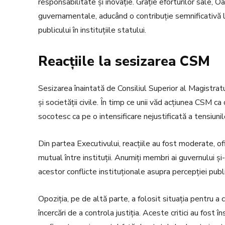
responsabilitate și inovație. Grație eforturilor sale,
guvernamentale, aducând o contribuție semnificativă la
publicului în instituțiile statului.
Reacțiile la sesizarea CSM
Sesizarea înaintată de Consiliul Superior al Magistratur
și societății civile. În timp ce unii văd acțiunea CSM ca
socotesc ca pe o intensificare nejustificată a tensiunilo
Din partea Executivului, reacțiile au fost moderate, of
mutual între instituții. Anumiți membri ai guvernului și-
acestor conflicte instituționale asupra percepției publice
Opoziția, pe de altă parte, a folosit situația pentru a 
încercări de a controla justiția. Aceste critici au fost