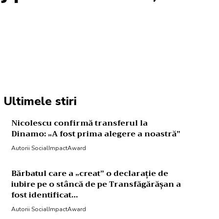
Acțiune
Ultimele stiri
Nicolescu confirmă transferul la
Dinamo: „A fost prima alegere a noastră”
Autorii SocialImpactAward
Bărbatul care a „creat” o declarație de
iubire pe o stâncă de pe Transfăgărășan a
fost identificat…
Autorii SocialImpactAward