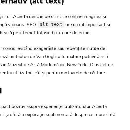
ernativ (alt text)
inilor. Acesta descrie pe scurt ce conține imaginea și
 lângă valoarea SEO,
alt text
are un rol important și
hează pe internet folosind cititoare de ecran.
r concis, evitând exagerările sau repetițiile inutile de
ază un tablou de Van Gogh, o formulare potrivită ar fi:
s în Muzeul de Artă Modernă din New York”. O astfel de
pentru utilizatori, cât și pentru motoarele de căutare.
i
pact pozitiv asupra experienței utilizatorului. Acesta
ii și oferă o explicație suplimentară despre ce reprezintă