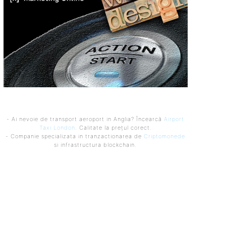
- Ai nevoie de transport aeroport in Anglia? Încearcă
Airport
Taxi London
. Calitate la prețul corect.
- Companie specializata in tranzactionarea de
Criptomonede
si infrastructura blockchain.