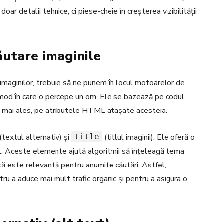
oar detalii tehnice, ci piese-cheie în creșterea vizibilității
utare imaginile
imaginilor, trebuie să ne punem în locul motoarelor de
 mod în care o percepe un om. Ele se bazează pe codul
și, mai ales, pe atributele HTML atașate acesteia.
(textul alternativ) și
title
(titlul imaginii). Ele oferă o
al. Aceste elemente ajută algoritmii să înțeleagă tema
dacă este relevantă pentru anumite căutări. Astfel,
tru a aduce mai mult trafic organic și pentru a asigura o