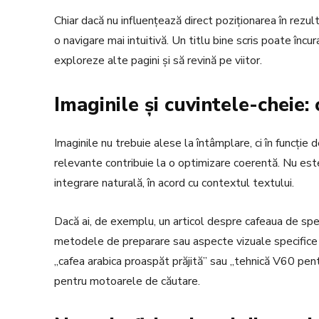
Chiar dacă nu influențează direct poziționarea în rezultat
o navigare mai intuitivă. Un titlu bine scris poate încu
exploreze alte pagini și să revină pe viitor.
Imaginile și cuvintele-cheie: 
Imaginile nu trebuie alese la întâmplare, ci în funcție 
relevante contribuie la o optimizare coerentă. Nu este
integrare naturală, în acord cu contextul textului.
Dacă ai, de exemplu, un articol despre cafeaua de speci
metodele de preparare sau aspecte vizuale specifice 
„cafea arabica proaspăt prăjită” sau „tehnică V60 pentr
pentru motoarele de căutare.