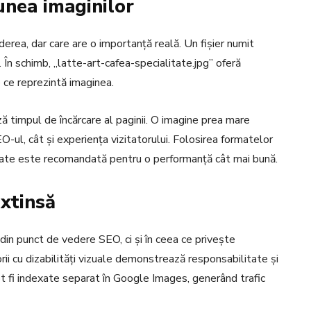
unea imaginilor
erea, dar care are o importanță reală. Un fișier numit
În schimb, „latte-art-cafea-specialitate.jpg” oferă
ne ce reprezintă imaginea.
ă timpul de încărcare al paginii. O imagine prea mare
O-ul, cât și experiența vizitatorului. Folosirea formatelor
ate este recomandată pentru o performanță cât mai bună.
extinsă
r din punct de vedere SEO, ci și în ceea ce privește
orii cu dizabilități vizuale demonstrează responsabilitate și
ot fi indexate separat în Google Images, generând trafic