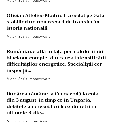
Autorii SocialImpactAward
Oficial: Atletico Madrid l-a cedat pe Gata,
stabilind un nou record de transfer în
istoria națională.
Autorii SocialImpactAward
România se află în fața pericolului unui
blackout complet din cauza intensificării
dificultăților energetice. Specialiștii cer
inspecții…
Autorii SocialImpactAward
Dunărea rămâne la Cernavodă la cota
din 3 august, în timp ce în Ungaria,
debitele au crescut cu 6 centimetri în
ultimele 3 zile...
Autorii SocialImpactAward