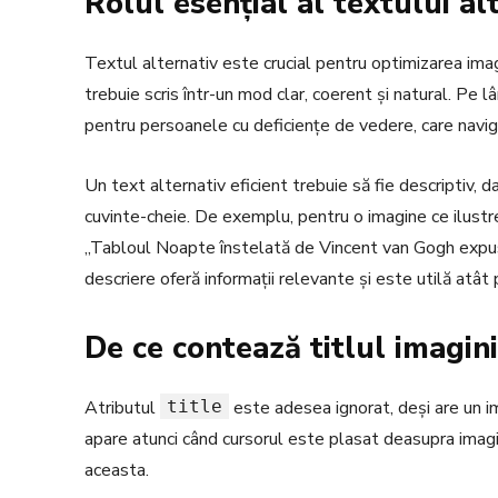
Rolul esențial al textului alt
Textul alternativ este crucial pentru optimizarea imag
trebuie scris într-un mod clar, coerent și natural. Pe
pentru persoanele cu deficiențe de vedere, care navig
Un text alternativ eficient trebuie să fie descriptiv, da
cuvinte-cheie. De exemplu, pentru o imagine ce ilustre
„Tabloul Noapte înstelată de Vincent van Gogh expu
descriere oferă informații relevante și este utilă atât 
De ce contează titlul imagini
Atributul
title
este adesea ignorat, deși are un im
apare atunci când cursorul este plasat deasupra imagin
aceasta.