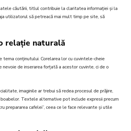
ele căutării, titlul contribuie la claritatea informației și la
raja utilizatorul să petreacă mai mult timp pe site, să
o relație naturală
de tema conținutului. Corelarea lor cu cuvintele-cheie
 nevoie de inserarea forțată a acestor cuvinte, ci de o
alitate, imaginile ar trebui să redea procesul de prăjire,
boabelor. Textele alternative pot include expresii precum
u prepararea cafelei”, ceea ce le face relevante și utile