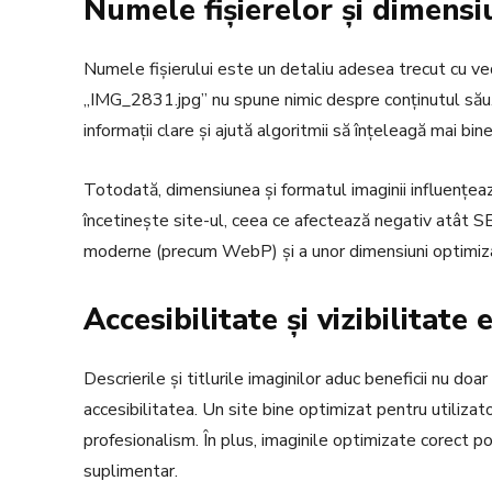
Numele fișierelor și dimensi
Numele fișierului este un detaliu adesea trecut cu ved
„IMG_2831.jpg” nu spune nimic despre conținutul său. 
informații clare și ajută algoritmii să înțeleagă mai bi
Totodată, dimensiunea și formatul imaginii influențeaz
încetinește site-ul, ceea ce afectează negativ atât SE
moderne (precum WebP) și a unor dimensiuni optimiz
Accesibilitate și vizibilitate 
Descrierile și titlurile imaginilor aduc beneficii nu doa
accesibilitatea. Un site bine optimizat pentru utilizat
profesionalism. În plus, imaginile optimizate corect p
suplimentar.