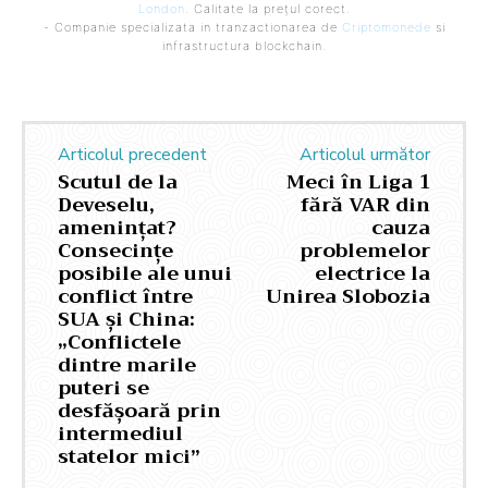
London
. Calitate la prețul corect.
- Companie specializata in tranzactionarea de
Criptomonede
si
infrastructura blockchain.
Articolul precedent
Articolul următor
Scutul de la
Meci în Liga 1
Deveselu,
fără VAR din
amenințat?
cauza
Consecințe
problemelor
posibile ale unui
electrice la
conflict între
Unirea Slobozia
SUA și China:
„Conflictele
dintre marile
puteri se
desfășoară prin
intermediul
statelor mici”