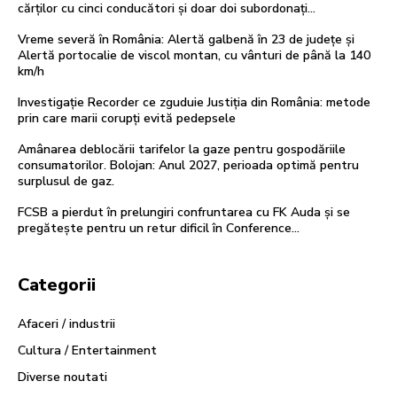
cărților cu cinci conducători și doar doi subordonați…
Vreme severă în România: Alertă galbenă în 23 de județe și
Alertă portocalie de viscol montan, cu vânturi de până la 140
km/h
Investigație Recorder ce zguduie Justiția din România: metode
prin care marii corupți evită pedepsele
Amânarea deblocării tarifelor la gaze pentru gospodăriile
consumatorilor. Bolojan: Anul 2027, perioada optimă pentru
surplusul de gaz.
FCSB a pierdut în prelungiri confruntarea cu FK Auda și se
pregătește pentru un retur dificil în Conference…
Categorii
Afaceri / industrii
Cultura / Entertainment
Diverse noutati