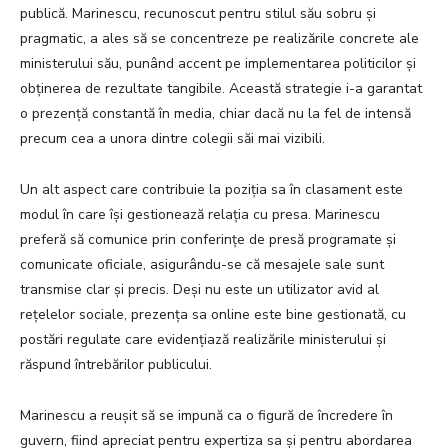
publică. Marinescu, recunoscut pentru stilul său sobru și
pragmatic, a ales să se concentreze pe realizările concrete ale
ministerului său, punând accent pe implementarea politicilor și
obținerea de rezultate tangibile. Această strategie i-a garantat
o prezență constantă în media, chiar dacă nu la fel de intensă
precum cea a unora dintre colegii săi mai vizibili.
Un alt aspect care contribuie la poziția sa în clasament este
modul în care își gestionează relația cu presa. Marinescu
preferă să comunice prin conferințe de presă programate și
comunicate oficiale, asigurându-se că mesajele sale sunt
transmise clar și precis. Deși nu este un utilizator avid al
rețelelor sociale, prezența sa online este bine gestionată, cu
postări regulate care evidențiază realizările ministerului și
răspund întrebărilor publicului.
Marinescu a reușit să se impună ca o figură de încredere în
guvern, fiind apreciat pentru expertiza sa și pentru abordarea