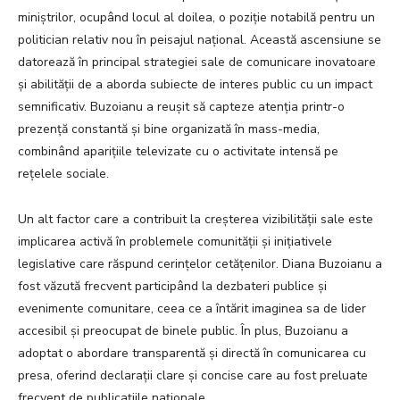
miniștrilor, ocupând locul al doilea, o poziție notabilă pentru un
politician relativ nou în peisajul național. Această ascensiune se
datorează în principal strategiei sale de comunicare inovatoare
și abilității de a aborda subiecte de interes public cu un impact
semnificativ. Buzoianu a reușit să capteze atenția printr-o
prezență constantă și bine organizată în mass-media,
combinând aparițiile televizate cu o activitate intensă pe
rețelele sociale.
Un alt factor care a contribuit la creșterea vizibilității sale este
implicarea activă în problemele comunității și inițiativele
legislative care răspund cerințelor cetățenilor. Diana Buzoianu a
fost văzută frecvent participând la dezbateri publice și
evenimente comunitare, ceea ce a întărit imaginea sa de lider
accesibil și preocupat de binele public. În plus, Buzoianu a
adoptat o abordare transparentă și directă în comunicarea cu
presa, oferind declarații clare și concise care au fost preluate
frecvent de publicațiile naționale.