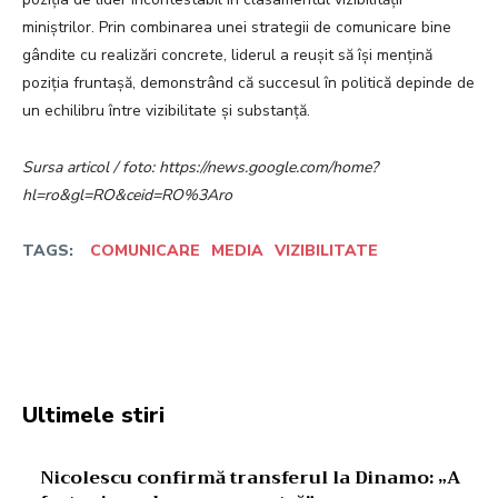
miniștrilor. Prin combinarea unei strategii de comunicare bine
gândite cu realizări concrete, liderul a reușit să își mențină
poziția fruntașă, demonstrând că succesul în politică depinde de
un echilibru între vizibilitate și substanță.
Sursa articol / foto: https://news.google.com/home?
hl=ro&gl=RO&ceid=RO%3Aro
TAGS:
COMUNICARE
MEDIA
VIZIBILITATE
Facebook
Twitter
Pinterest
W
Ultimele stiri
Nicolescu confirmă transferul la Dinamo: „A