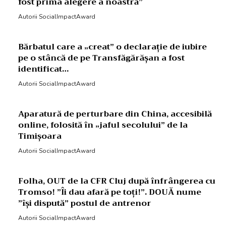
fost prima alegere a noastră”
Autorii SocialImpactAward
Bărbatul care a „creat” o declarație de iubire
pe o stâncă de pe Transfăgărășan a fost
identificat…
Autorii SocialImpactAward
Aparatură de perturbare din China, accesibilă
online, folosită în „jaful secolului” de la
Timișoara
Autorii SocialImpactAward
Folha, OUT de la CFR Cluj după înfrângerea cu
Tromso! ”Îi dau afară pe toți!”. DOUĂ nume
”își dispută” postul de antrenor
Autorii SocialImpactAward