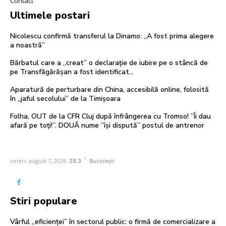
Contact
Ultimele postari
Nicolescu confirmă transferul la Dinamo: „A fost prima alegere
a noastră”
Bărbatul care a „creat” o declarație de iubire pe o stâncă de
pe Transfăgărășan a fost identificat…
Aparatură de perturbare din China, accesibilă online, folosită
în „jaful secolului” de la Timișoara
Folha, OUT de la CFR Cluj după înfrângerea cu Tromso! ”Îi dau
afară pe toți!”. DOUĂ nume ”își dispută” postul de antrenor
C
vineri, august 7, 2026
28.3
București
Stiri populare
Vârful „eficienței” în sectorul public: o firmă de comercializare a