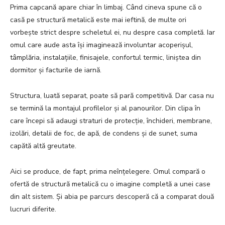
Prima capcană apare chiar în limbaj. Când cineva spune că o
casă pe structură metalică este mai ieftină, de multe ori
vorbește strict despre scheletul ei, nu despre casa completă. Iar
omul care aude asta își imaginează involuntar acoperișul,
tâmplăria, instalațiile, finisajele, confortul termic, liniștea din
dormitor și facturile de iarnă.
Structura, luată separat, poate să pară competitivă. Dar casa nu
se termină la montajul profilelor și al panourilor. Din clipa în
care începi să adaugi straturi de protecție, închideri, membrane,
izolări, detalii de foc, de apă, de condens și de sunet, suma
capătă altă greutate.
Aici se produce, de fapt, prima neînțelegere. Omul compară o
ofertă de structură metalică cu o imagine completă a unei case
din alt sistem. Și abia pe parcurs descoperă că a comparat două
lucruri diferite.