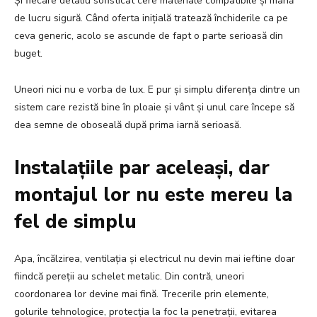
Și fiecare detaliu sofisticat cere materiale compatibile și mână
de lucru sigură. Când oferta inițială tratează închiderile ca pe
ceva generic, acolo se ascunde de fapt o parte serioasă din
buget.
Uneori nici nu e vorba de lux. E pur și simplu diferența dintre un
sistem care rezistă bine în ploaie și vânt și unul care începe să
dea semne de oboseală după prima iarnă serioasă.
Instalațiile par aceleași, dar
montajul lor nu este mereu la
fel de simplu
Apa, încălzirea, ventilația și electricul nu devin mai ieftine doar
fiindcă pereții au schelet metalic. Din contră, uneori
coordonarea lor devine mai fină. Trecerile prin elemente,
golurile tehnologice, protecția la foc la penetrații, evitarea