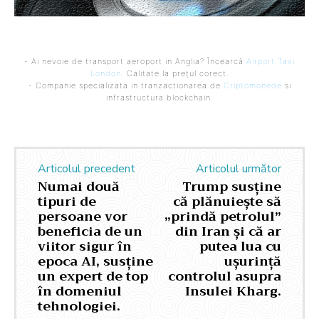
- Ai nevoie de transport aeroport in Anglia? Încearcă
Airport Taxi
London
. Calitate la prețul corect.
- Companie specializata in tranzactionarea de
Criptomonede
si
infrastructura blockchain.
Articolul precedent
Articolul următor
Numai două
Trump susține
tipuri de
că plănuiește să
persoane vor
„prindă petrolul”
beneficia de un
din Iran și că ar
viitor sigur în
putea lua cu
epoca AI, susține
ușurință
un expert de top
controlul asupra
în domeniul
Insulei Kharg.
tehnologiei.