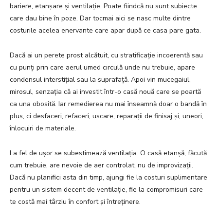
bariere, etanșare și ventilație. Poate fiindcă nu sunt subiecte
care dau bine în poze. Dar tocmai aici se nasc multe dintre
costurile acelea enervante care apar după ce casa pare gata.
Dacă ai un perete prost alcătuit, cu stratificație incoerentă sau
cu punți prin care aerul umed circulă unde nu trebuie, apare
condensul interstițial sau la suprafață. Apoi vin mucegaiul,
mirosul, senzația că ai investit într-o casă nouă care se poartă
ca una obosită. Iar remedierea nu mai înseamnă doar o bandă în
plus, ci desfaceri, refaceri, uscare, reparații de finisaj și, uneori,
înlocuiri de materiale.
La fel de ușor se subestimează ventilația. O casă etanșă, făcută
cum trebuie, are nevoie de aer controlat, nu de improvizații.
Dacă nu planifici asta din timp, ajungi fie la costuri suplimentare
pentru un sistem decent de ventilație, fie la compromisuri care
te costă mai târziu în confort și întreținere.