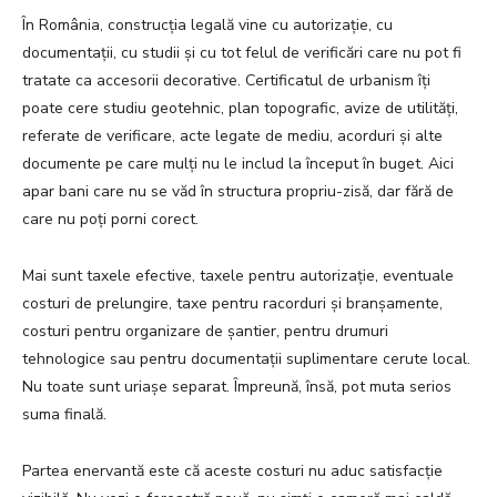
În România, construcția legală vine cu autorizație, cu
documentații, cu studii și cu tot felul de verificări care nu pot fi
tratate ca accesorii decorative. Certificatul de urbanism îți
poate cere studiu geotehnic, plan topografic, avize de utilități,
referate de verificare, acte legate de mediu, acorduri și alte
documente pe care mulți nu le includ la început în buget. Aici
apar bani care nu se văd în structura propriu-zisă, dar fără de
care nu poți porni corect.
Mai sunt taxele efective, taxele pentru autorizație, eventuale
costuri de prelungire, taxe pentru racorduri și branșamente,
costuri pentru organizare de șantier, pentru drumuri
tehnologice sau pentru documentații suplimentare cerute local.
Nu toate sunt uriașe separat. Împreună, însă, pot muta serios
suma finală.
Partea enervantă este că aceste costuri nu aduc satisfacție