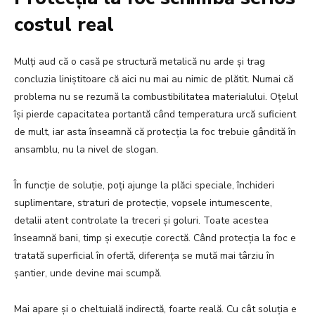
costul real
Mulți aud că o casă pe structură metalică nu arde și trag
concluzia liniștitoare că aici nu mai au nimic de plătit. Numai că
problema nu se rezumă la combustibilitatea materialului. Oțelul
își pierde capacitatea portantă când temperatura urcă suficient
de mult, iar asta înseamnă că protecția la foc trebuie gândită în
ansamblu, nu la nivel de slogan.
În funcție de soluție, poți ajunge la plăci speciale, închideri
suplimentare, straturi de protecție, vopsele intumescente,
detalii atent controlate la treceri și goluri. Toate acestea
înseamnă bani, timp și execuție corectă. Când protecția la foc e
tratată superficial în ofertă, diferența se mută mai târziu în
șantier, unde devine mai scumpă.
Mai apare și o cheltuială indirectă, foarte reală. Cu cât soluția e