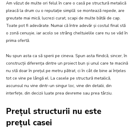
Am văzut de multe ori felul în care o casă pe structură metalică
pleacă la drum cu o reputație simplă: se montează repede, are
greutate mai mică, lucrezi curat, scapi de multe bătăi de cap.
Toate pot fi adevărate. Numai că între adevăr și costul final stă
o zonă cenușie, iar acolo se strâng cheltuielile care nu se văd în
prima ofertă.
Nu spun asta ca să sperii pe cineva. Spun asta fiindcă, sincer, în
construcții diferența dintre un proiect bun și unul care te macină
nu stă doar în prețul pe metru pătrat, ci în cât de bine ai înțeles
tot ce vine pe lângă el. La casele pe structură metalică,
ascunsul nu vine dintr-un singur loc, vine din detalii, din
interfețe, din decizii luate prea devreme sau prea târziu.
Prețul structurii nu este
prețul casei