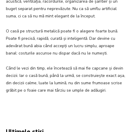
acustică, ventilația, racordurile, organizarea de șantier și un
buget separat pentru neprevăzute. Nu ca să umflu artificial
suma, ci ca să nu mă mint elegant de la început.
O casă pe structură metalică poate fi o alegere foarte bună.
Poate fi precisă, rapidă, curată și inteligentă. Dar devine cu
adevărat bună abia când accepți un lucru simplu, aproape
banal: costurile ascunse nu dispar dacă nu le numești.
Când le vezi din timp, ele încetează să mai fie capcane și devin
decizii. Iar o casă bună, până la urmă, se construiește exact așa,
din decizii calme, luate la lumină, nu din sume frumoase scrise
grăbit pe o foaie care mai târziu se umple de adăugiri.
Facebook
Twitter
Pinterest
W
Ultimele stiri