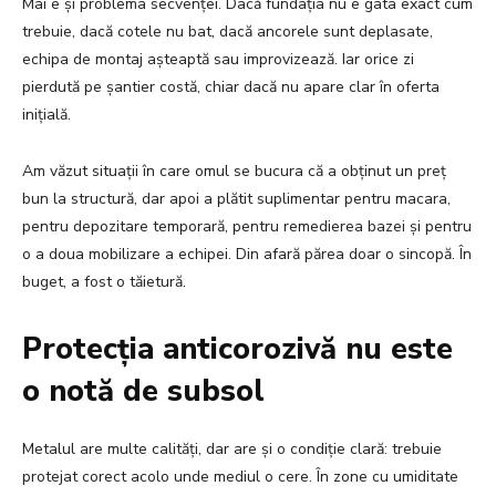
Mai e și problema secvenței. Dacă fundația nu e gata exact cum
trebuie, dacă cotele nu bat, dacă ancorele sunt deplasate,
echipa de montaj așteaptă sau improvizează. Iar orice zi
pierdută pe șantier costă, chiar dacă nu apare clar în oferta
inițială.
Am văzut situații în care omul se bucura că a obținut un preț
bun la structură, dar apoi a plătit suplimentar pentru macara,
pentru depozitare temporară, pentru remedierea bazei și pentru
o a doua mobilizare a echipei. Din afară părea doar o sincopă. În
buget, a fost o tăietură.
Protecția anticorozivă nu este
o notă de subsol
Metalul are multe calități, dar are și o condiție clară: trebuie
protejat corect acolo unde mediul o cere. În zone cu umiditate