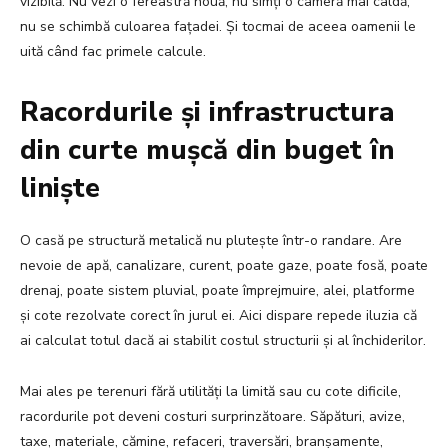
vizibilă. Nu vezi o fereastră nouă, nu simți o cameră mai caldă,
nu se schimbă culoarea fațadei. Și tocmai de aceea oamenii le
uită când fac primele calcule.
Racordurile și infrastructura
din curte mușcă din buget în
liniște
O casă pe structură metalică nu plutește într-o randare. Are
nevoie de apă, canalizare, curent, poate gaze, poate fosă, poate
drenaj, poate sistem pluvial, poate împrejmuire, alei, platforme
și cote rezolvate corect în jurul ei. Aici dispare repede iluzia că
ai calculat totul dacă ai stabilit costul structurii și al închiderilor.
Mai ales pe terenuri fără utilități la limită sau cu cote dificile,
racordurile pot deveni costuri surprinzătoare. Săpături, avize,
taxe, materiale, cămine, refaceri, traversări, branșamente,