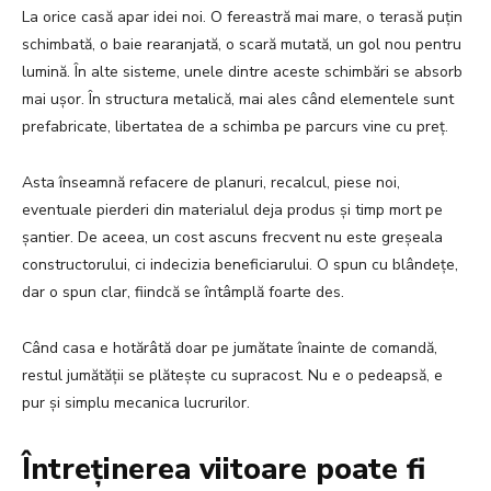
La orice casă apar idei noi. O fereastră mai mare, o terasă puțin
schimbată, o baie rearanjată, o scară mutată, un gol nou pentru
lumină. În alte sisteme, unele dintre aceste schimbări se absorb
mai ușor. În structura metalică, mai ales când elementele sunt
prefabricate, libertatea de a schimba pe parcurs vine cu preț.
Asta înseamnă refacere de planuri, recalcul, piese noi,
eventuale pierderi din materialul deja produs și timp mort pe
șantier. De aceea, un cost ascuns frecvent nu este greșeala
constructorului, ci indecizia beneficiarului. O spun cu blândețe,
dar o spun clar, fiindcă se întâmplă foarte des.
Când casa e hotărâtă doar pe jumătate înainte de comandă,
restul jumătății se plătește cu supracost. Nu e o pedeapsă, e
pur și simplu mecanica lucrurilor.
Întreținerea viitoare poate fi