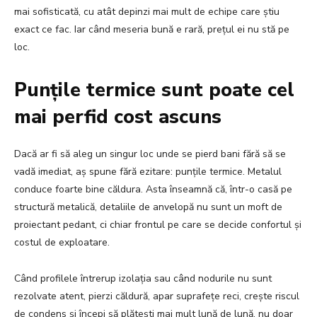
mai sofisticată, cu atât depinzi mai mult de echipe care știu
exact ce fac. Iar când meseria bună e rară, prețul ei nu stă pe
loc.
Punțile termice sunt poate cel
mai perfid cost ascuns
Dacă ar fi să aleg un singur loc unde se pierd bani fără să se
vadă imediat, aș spune fără ezitare: punțile termice. Metalul
conduce foarte bine căldura. Asta înseamnă că, într-o casă pe
structură metalică, detaliile de anvelopă nu sunt un moft de
proiectant pedant, ci chiar frontul pe care se decide confortul și
costul de exploatare.
Când profilele întrerup izolația sau când nodurile nu sunt
rezolvate atent, pierzi căldură, apar suprafețe reci, crește riscul
de condens și începi să plătești mai mult lună de lună, nu doar