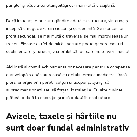
punților și păstrarea etanșeității cer mai multă disciplină.
Dacă instalațiile nu sunt gândite odată cu structura, vin după și
încep să o negocieze din ciocan și șurubelniță. Se mai taie un
profil secundar, se mai mută o traversă, se mai improvizează un
traseu. Fiecare astfel de mică libertate poate genera costuri
suplimentare și, uneori, vulnerabilități pe care nu le vezi imediat.
Aici intră și costul echipamentelor necesare pentru a compensa
o anvelopă slabă sau o casă cu detalii termice mediocre. Dacă
pierzi energie prin pereți, colțuri și acoperiș, ajungi să
supradimensionezi sau să forțezi instalațiile. Cu alte cuvinte,
plătești o dată la execuție și încă o dată în exploatare.
Avizele, taxele și hârtiile nu
sunt doar fundal administrativ