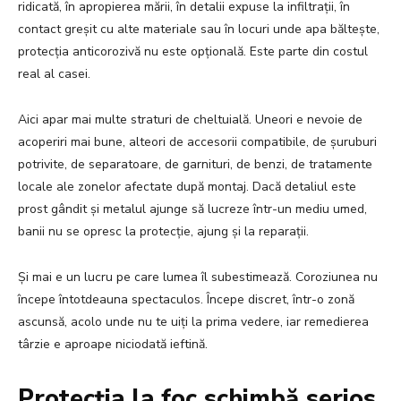
ridicată, în apropierea mării, în detalii expuse la infiltrații, în
contact greșit cu alte materiale sau în locuri unde apa băltește,
protecția anticorozivă nu este opțională. Este parte din costul
real al casei.
Aici apar mai multe straturi de cheltuială. Uneori e nevoie de
acoperiri mai bune, alteori de accesorii compatibile, de șuruburi
potrivite, de separatoare, de garnituri, de benzi, de tratamente
locale ale zonelor afectate după montaj. Dacă detaliul este
prost gândit și metalul ajunge să lucreze într-un mediu umed,
banii nu se opresc la protecție, ajung și la reparații.
Și mai e un lucru pe care lumea îl subestimează. Coroziunea nu
începe întotdeauna spectaculos. Începe discret, într-o zonă
ascunsă, acolo unde nu te uiți la prima vedere, iar remedierea
târzie e aproape niciodată ieftină.
Protecția la foc schimbă serios