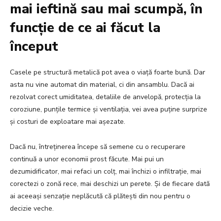
mai ieftină sau mai scumpă, în
funcție de ce ai făcut la
început
Casele pe structură metalică pot avea o viață foarte bună. Dar
asta nu vine automat din material, ci din ansamblu. Dacă ai
rezolvat corect umiditatea, detaliile de anvelopă, protecția la
coroziune, punțile termice și ventilația, vei avea puține surprize
și costuri de exploatare mai așezate.
Dacă nu, întreținerea începe să semene cu o recuperare
continuă a unor economii prost făcute. Mai pui un
dezumidificator, mai refaci un colț, mai închizi o infiltrație, mai
corectezi o zonă rece, mai deschizi un perete. Și de fiecare dată
ai aceeași senzație neplăcută că plătești din nou pentru o
decizie veche.