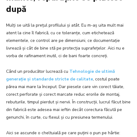
după
Mulți se uită la prețul profilului și atât. Eu m-aș uita mult mai
atent la cine îl fabrică, cu ce toleranțe, cum etichetează
elementele, ce control are pe dimensiuni, ce documentație
livrează și cât de bine stă pe protecția suprafețelor. Aici nu e
vorba de rafinament inutil, ci de bani foarte concreți.
Când un producător lucrează cu
Tehnologie de ultimă
generație și standarde stricte de calitate
, costul poate
părea mai mare la început. Dar piesele care vin corect tăiate,
corect perforate și corect marcate reduc erorile de montaj,
rebuturile, timpul pierdut și nervii. În construcții, lucrul făcut bine
din fabrică este adesea mai ieftin decât corectura făcută pe
genunchi, în curte, cu flexul și cu presiunea termenului.
Aici se ascunde o cheltuială pe care puțini o pun pe hârtie: