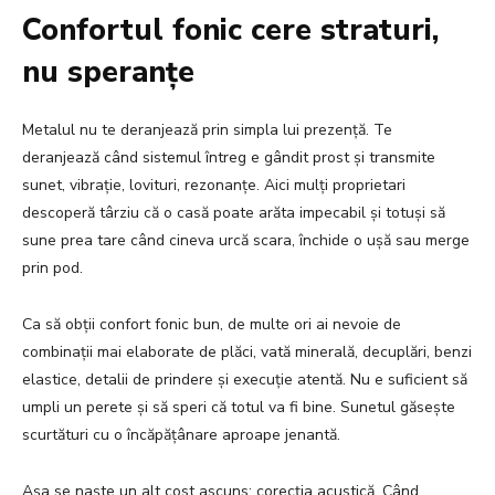
Confortul fonic cere straturi,
nu speranțe
Metalul nu te deranjează prin simpla lui prezență. Te
deranjează când sistemul întreg e gândit prost și transmite
sunet, vibrație, lovituri, rezonanțe. Aici mulți proprietari
descoperă târziu că o casă poate arăta impecabil și totuși să
sune prea tare când cineva urcă scara, închide o ușă sau merge
prin pod.
Ca să obții confort fonic bun, de multe ori ai nevoie de
combinații mai elaborate de plăci, vată minerală, decuplări, benzi
elastice, detalii de prindere și execuție atentă. Nu e suficient să
umpli un perete și să speri că totul va fi bine. Sunetul găsește
scurtături cu o încăpățânare aproape jenantă.
Așa se naște un alt cost ascuns: corecția acustică. Când