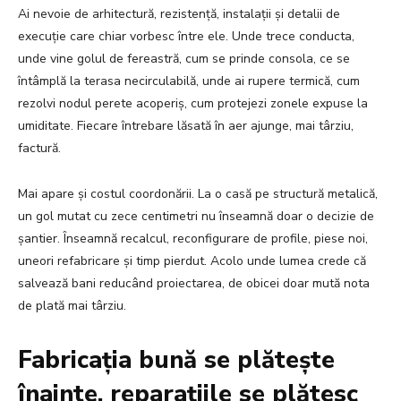
Ai nevoie de arhitectură, rezistență, instalații și detalii de
execuție care chiar vorbesc între ele. Unde trece conducta,
unde vine golul de fereastră, cum se prinde consola, ce se
întâmplă la terasa necirculabilă, unde ai rupere termică, cum
rezolvi nodul perete acoperiș, cum protejezi zonele expuse la
umiditate. Fiecare întrebare lăsată în aer ajunge, mai târziu,
factură.
Mai apare și costul coordonării. La o casă pe structură metalică,
un gol mutat cu zece centimetri nu înseamnă doar o decizie de
șantier. Înseamnă recalcul, reconfigurare de profile, piese noi,
uneori refabricare și timp pierdut. Acolo unde lumea crede că
salvează bani reducând proiectarea, de obicei doar mută nota
de plată mai târziu.
Fabricația bună se plătește
înainte, reparațiile se plătesc