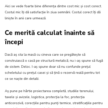
Aici se vede foarte bine diferența dintre cost mic și cost corect.
Costul mic îți dă satisfacție în ziua semnării. Costul corect îți dă
liniște în anii care urmează.
Ce merită calculat înainte să
începi
Dacă aș sta la masă cu cineva care se pregătește să
construiască o casă pe structură metalică, nu i-aș spune să fugă
de sistem. Deloc. I-aș spune doar să nu confunde prețul
scheletului cu prețul casei și să țină o rezervă reală pentru tot
ce se naște din detalii.
Aș pune pe hârtie proiectarea completă, studiile terenului,
taxele și avizele, logistica, protecția la foc, protecția
anticorozivă, corecțiile pentru punți termice, stratificațiile pentru