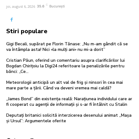
C
joi, august 6, 2026
35.6
București
Stiri populare
Gigi Becali, supărat pe Florin Tănase: „Nu m-am gândit că se
va întâmpla asta! Nici «la mulți ani» nu mi-a dorit”
Cristian Păun, oferind un comentariu asupra clarificărilor lui
Bogdan Chirițoiu la Digi24 referitoare la penalizările pentru
bănci: „Ce…
Meteorologii anticipă un alt val de frig și ninsori în cea mai
mare parte a țării. Când va deveni vremea mai caldă?
„James Bond” din existența reală: Narațiunea individului care ar
fi cooperat cu agenții de informații și s-ar fi întâlnit cu Stalin
Deputați britanici solicită interzicerea desenului animat „Mașa
și Ursul”: Argumentele oferite