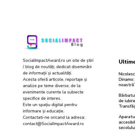
SocialImpactAward.ro un site de știri
Ultime
/ blog de noutăți, dedicat diseminării
de informații și actualități.
Nicolesc
Acesta oferă articole, reportaje și
Dinamo: 
noastră
analize pe teme diverse, de la
evenimente curente la subiecte
Bărbatul
specifice de interes.
de iubir
Este un spațiu digital pentru
Transfăg
informare și educație.
Aparatur
Contactati-ne oricand la adresa:
accesibil
contact@SocialImpactAward.ro
secolulu