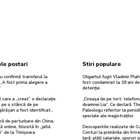
le postari
Stiri populare
u confirmă transferul la
Oligarhul fugit Vladimir Pla
„A fost prima alegere a
fost condamnat la 19 ani de
”
detenție.
 care a „creat” o declarație
„Cireașa de pe tort: telefon
e pe o stâncă de pe
doamnei Lia”. Ce declară Th
ărășan a fost identificat…
Paleologu referitor la pensii
speciale ale magistraților
ă de perturbare din China,
ă online, folosită în „jaful
Descoperirile realizate de C
i” de la Timișoara
Conturi la primăriile din într
țară: plăți salariale, sporuri ș