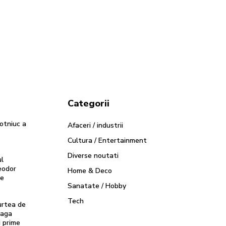
Categorii
hotniuc a
Afaceri / industrii
Cultura / Entertainment
Diverse noutati
ul
eodor
Home & Deco
le
Sanatate / Hobby
Tech
urtea de
eaga
i prime