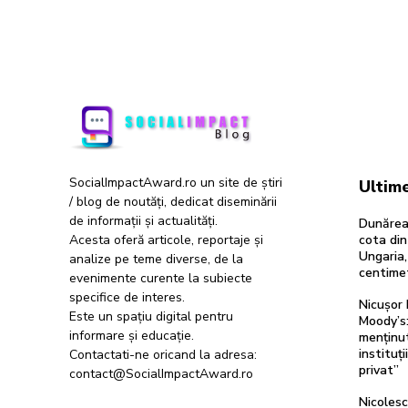
SocialImpactAward.ro un site de știri
Ultime
/ blog de noutăți, dedicat diseminării
de informații și actualități.
Dunărea
Acesta oferă articole, reportaje și
cota din
Ungaria,
analize pe teme diverse, de la
centimetr
evenimente curente la subiecte
specifice de interes.
Nicușor 
Este un spațiu digital pentru
Moody’s:
informare și educație.
menținut
instituți
Contactati-ne oricand la adresa:
privat”
contact@SocialImpactAward.ro
Nicolesc