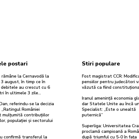
le postari
Stiri populare
 rămâne la Cernavodă la
Fost magistrat CCR: Modific
 3 august, în timp ce în
pensiilor pentru judecători va
 debitele au crescut cu 6
văzută ca fiind constituțion
i în ultimele 3 zile...
Iranul amenință economia gl
Dan, referindu-se la decizia
dar Statele Unite au încă un
 „Ratingul României
Specialist: „Este o unealtă
 mulțumită contribuțiilor
puternică”
ilor, populației și sectorului
Superliga: Universitatea Cra
proclamă campioană a Româ
u confirmă transferul la
după triumful cu 5-0 în fața