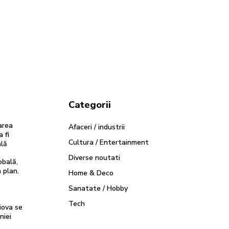
Categorii
area
Afaceri / industrii
 fi
Cultura / Entertainment
ală
Diverse noutati
obală,
 plan.
Home & Deco
Sanatate / Hobby
Tech
iova se
niei